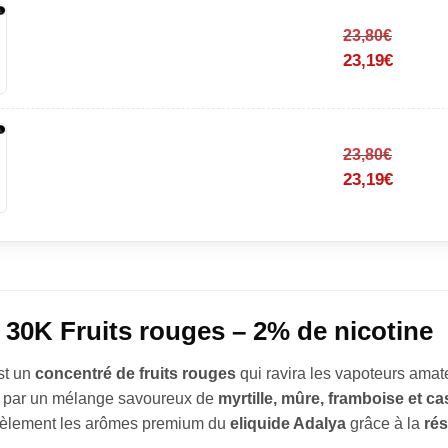
23,80
€
23,19
€
23,80
€
23,19
€
 30K Fruits rouges – 2% de nicotine
st un
concentré de fruits rouges
qui ravira les vapoteurs ama
é par un mélange savoureux de
myrtille, mûre, framboise et ca
idèlement les arômes premium du
eliquide Adalya
grâce à la
rés