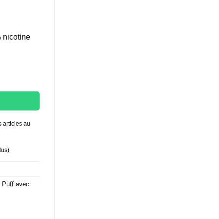
 nicotine
rry
 articles au
lus
)
,
Puff avec