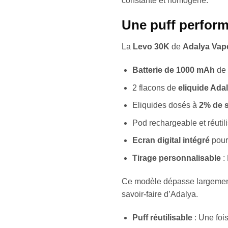
constante et homogène.
Une puff performa
La
Levo 30K
de
Adalya Vap
Batterie de 1000 mAh
de 
2 flacons de
eliquide Ada
Eliquides dosés à
2% de s
Pod rechargeable et réutil
Ecran digital intégré
pour 
Tirage personnalisable
: 
Ce modèle dépasse largement t
savoir-faire d’Adalya.
Puff réutilisable
: Une fois