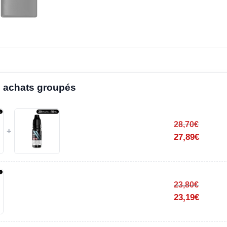
 achats groupés
28,70
€
+
27,89
€
23,80
€
23,19
€