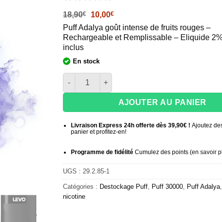
Le
Le
18,90
€
10,00
€
prix
prix
Puff Adalya goût intense de fruits rouges –
initial
actuel
Rechargeable et Remplissable – Eliquide 2%
était :
est :
18,90€.
10,00€.
inclus
En stock
quantité de Puff Adalya Levo 30K 2% – Very Be
AJOUTER AU PANIER
Livraison Express 24h offerte dès 39,90€ !
Ajoutez des
panier et profitez-en!
Programme de fidélité
Cumulez des points (
en savoir p
UGS :
29.2.85-1
Catégories :
Destockage Puff
,
Puff 30000
,
Puff Adalya
nicotine