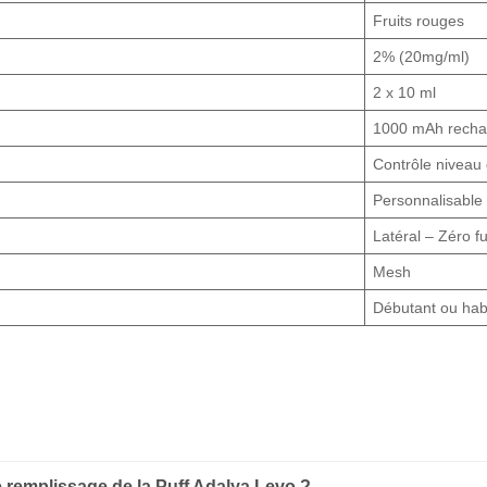
Fruits rouges
2% (20mg/ml)
2 x 10 ml
1000 mAh rechar
Contrôle niveau
Personnalisable
Latéral – Zéro fu
Mesh
Débutant ou hab
s
remplissage de la Puff Adalya Levo ?