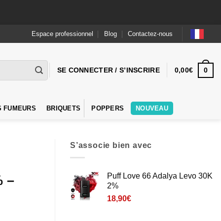
Espace professionnel
Blog
Contactez-nous
0
SE CONNECTER / S’INSCRIRE
0,00
€
S FUMEURS
BRIQUETS
POPPERS
NOUVEAU
S’associe bien avec
Puff Love 66 Adalya Levo 30K
% –
2%
18,90
€