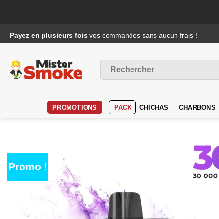
Passer
Payez en plusieurs fois
vos commandes sans aucun frais !
au
contenu
Recherche
pour :
PROMOTIONS
PACK
CHICHAS
CHARBONS
Promo !