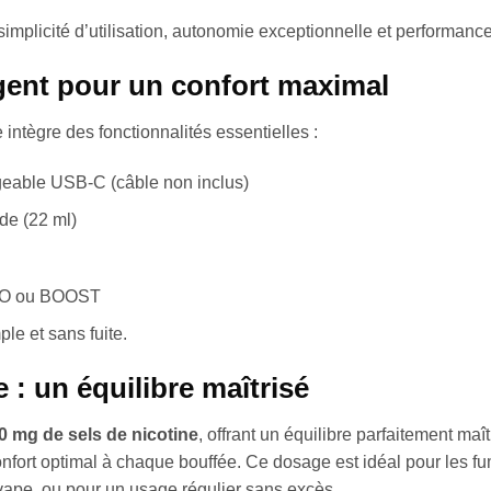
e simplicité d’utilisation, autonomie exceptionnelle et performanc
igent pour un confort maximal
 intègre des fonctionnalités essentielles :
geable USB-C (câble non inclus)
de (22 ml)
CO ou BOOST
e et sans fuite.
 : un équilibre maîtrisé
0 mg de sels de nicotine
, offrant un équilibre parfaitement maît
nfort optimal à chaque bouffée. Ce dosage est idéal pour les f
 vape, ou pour un usage régulier sans excès.