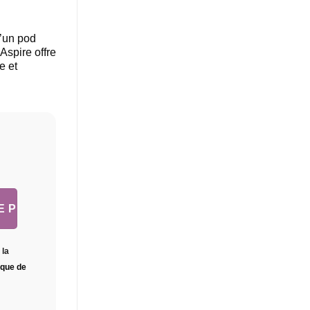
d’un pod
Aspire offre
e et
 la
tique de