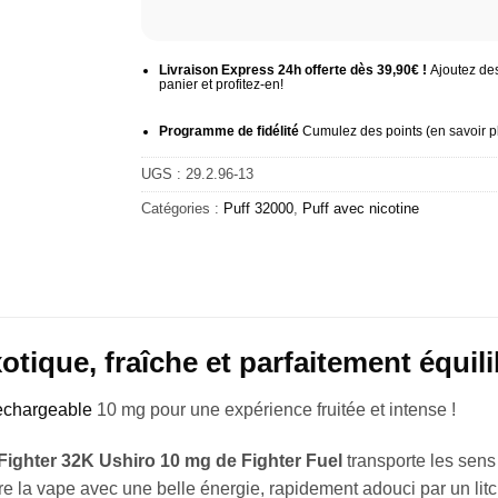
Livraison Express 24h offerte dès 39,90€ !
Ajoutez des
panier et profitez-en!
Programme de fidélité
Cumulez des points (
en savoir p
UGS :
29.2.96-13
Catégories :
Puff 32000
,
Puff avec nicotine
tique, fraîche et parfaitement équil
rechargeable
10 mg pour une expérience fruitée et intense !
Fighter 32K Ushiro 10 mg de Fighter Fuel
transporte les sens 
re la vape avec une belle énergie, rapidement adouci par un litc