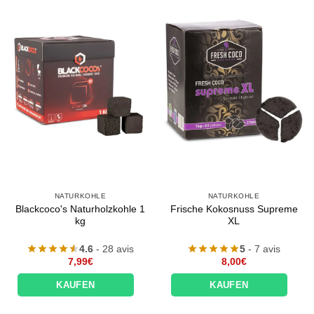
NATURKOHLE
NATURKOHLE
Blackcoco's Naturholzkohle 1
Frische Kokosnuss Supreme
kg
XL
4.6
- 28 avis
5
- 7 avis
7,99
€
8,00
€
KAUFEN
KAUFEN