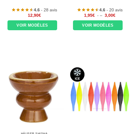
4.6
- 28 avis
4.6
- 20 avis
Plage
12,90
€
1,95
€
- –
3,00
€
de
prix :
VOIR MODÈLES
VOIR MODÈLES
1,95€
à
3,00€
HÄUSER SHISHA