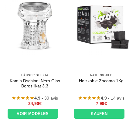
HÄUSER SHISHA
NATURKOHLE
Kamin Dschinni Nero Glas
Holzkohle Zocomo 1Kg
Borosilikat 3.3
4.9
- 39 avis
4.9
- 14 avis
24,90
€
7,99
€
VOIR MODÈLES
KAUFEN