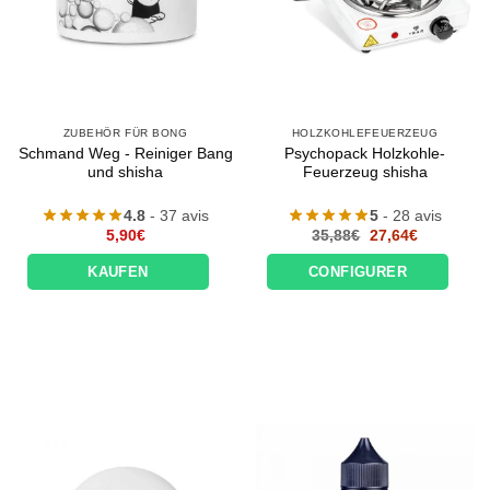
ZUBEHÖR FÜR BONG
HOLZKOHLEFEUERZEUG
Schmand Weg - Reiniger Bang
Psychopack Holzkohle-
und shisha
Feuerzeug shisha
4.8
- 37 avis
5
- 28 avis
Le
Le
5,90
€
35,88
€
27,64
€
prix
prix
initial
actuel
KAUFEN
CONFIGURER
était :
est :
35,88€.
27,64€.