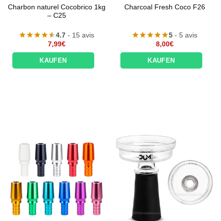
Charbon naturel Cocobrico 1kg
Charcoal Fresh Coco F26
– C25
4.7
- 15 avis
5
- 5 avis
7,99
€
8,00
€
KAUFEN
KAUFEN