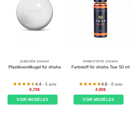
Appliquer les filtres
ZUBEHÖR SHISHA
FARBSTOFFE SHISHA
Plastikventilkugel für shisha
Farbstoff für shisha Tsar 50 ml
4.4
- 5 avis
4.8
- 8 avis
0,70
€
4,90
€
VOIR MODÈLES
VOIR MODÈLES