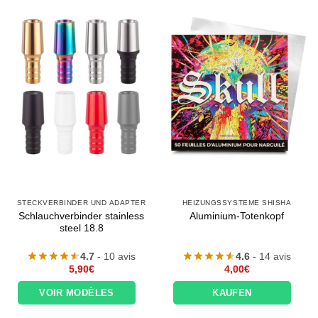
STECKVERBINDER UND ADAPTER
HEIZUNGSSYSTEME SHISHA
Schlauchverbinder stainless
Aluminium-Totenkopf
steel 18.8
4.7
- 10 avis
4.6
- 14 avis
5,90
€
4,00
€
VOIR MODÈLES
KAUFEN