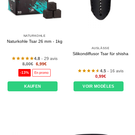
NATURKOHLE
Naturkohle Tsar 26 mm - 1kg
AUSLÄSSE
Silikondiffusor Tsar für shisha
4.8
- 29 avis
Le
Le
8,00
€
6,99
€
prix
prix
4.5
- 16 avis
initial
actuel
-13%
En promo
était :
est :
0,99
€
8,00€.
6,99€.
KAUFEN
VOIR MODÈLES