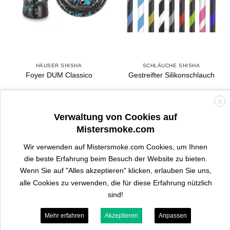
HÄUSER SHISHA
SCHLÄUCHE SHISHA
Foyer DUM Classico
Gestreifter Silikonschlauch
X
4.3
- 3 avis
4.9
- 12 avis
6,90
€
9,90
€
Verwaltung von Cookies auf
Mistersmoke.com
VOIR MODÈLES
VOIR MODÈLES
Wir verwenden auf Mistersmoke.com Cookies, um Ihnen
die beste Erfahrung beim Besuch der Website zu bieten.
Wenn Sie auf "Alles akzeptieren" klicken, erlauben Sie uns,
alle Cookies zu verwenden, die für diese Erfahrung nützlich
sind!
Mehr erfahren
Akzeptieren
Anpassen