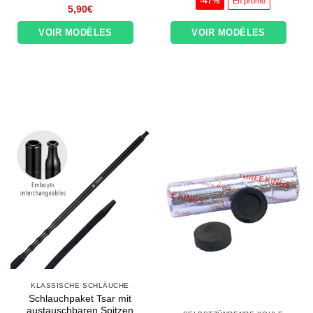
-47%
En promo
était :
est :
5,90
€
12,90€.
6,90€.
VOIR MODÈLES
VOIR MODÈLES
KLASSISCHE SCHLÄUCHE
Schlauchpaket Tsar mit
austauschbaren Spitzen