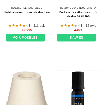
HOLZKOHLEFEUERZEUG
HEIZUNGSSYSTEME SHISHA
Perforiertes Aluminium für
Holzkohleanzünder shisha Tsar
shisha NORJAN
4.8
- 111 avis
4.3
- 12 avis
19,90
€
3,90
€
VOIR MODÈLES
KAUFEN