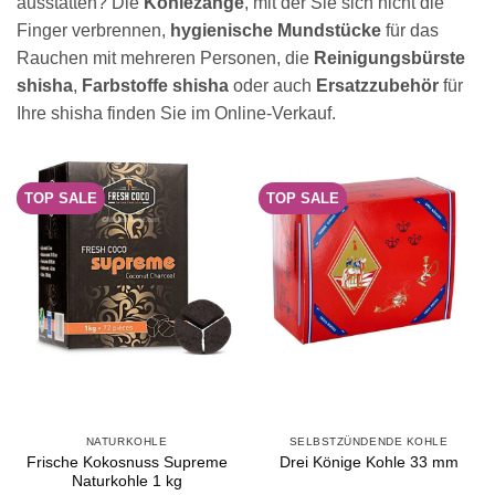
ausstatten? Die
Kohlezange
, mit der Sie sich nicht die
Finger verbrennen,
hygienische Mundstücke
für das
Rauchen mit mehreren Personen, die
Reinigungsbürste
shisha
,
Farbstoffe shisha
oder auch
Ersatzzubehör
für
Ihre shisha finden Sie im Online-Verkauf.
TOP SALE
TOP SALE
NATURKOHLE
SELBSTZÜNDENDE KOHLE
Frische Kokosnuss Supreme
Drei Könige Kohle 33 mm
Naturkohle 1 kg