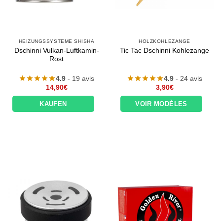
HEIZUNGSSYSTEME SHISHA
HOLZKOHLEZANGE
Dschinni Vulkan-Luftkamin-
Tic Tac Dschinni Kohlezange
Rost
4.9
- 19 avis
4.9
- 24 avis
14,90
€
3,90
€
KAUFEN
VOIR MODÈLES