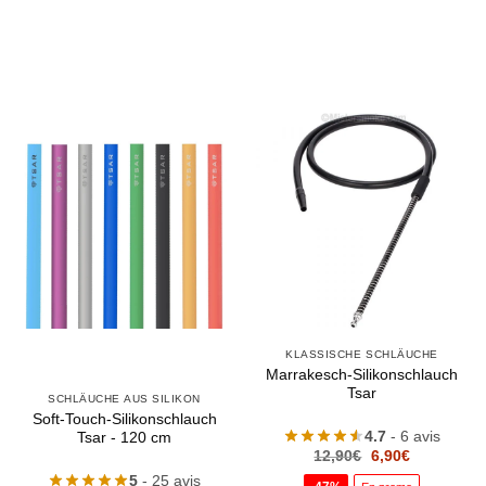
KLASSISCHE SCHLÄUCHE
Marrakesch-Silikonschlauch
Tsar
SCHLÄUCHE AUS SILIKON
Soft-Touch-Silikonschlauch
4.7
- 6 avis
Tsar - 120 cm
Le
Le
12,90
€
6,90
€
prix
prix
5
- 25 avis
initial
actuel