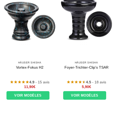
HÄUSER SHISHA
HÄUSER SHISHA
Vortex-Fokus H2
Foyer-Trichter-Clip's TSAR
4.9
- 15 avis
4.5
- 18 avis
11,90
€
5,90
€
VOIR MODÈLES
VOIR MODÈLES