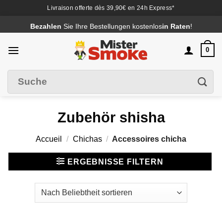
Livraison offerte dès 39,90€ en 24h Express*
Passer
Bezahlen
Sie Ihre Bestellungen kostenlos
in Raten
!
au
contenu
0
Suche
Filter
nach
:
Zubehör shisha
Accueil
/
Chichas
/
Accessoires chicha
ERGEBNISSE FILTERN