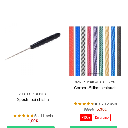
SCHLÄUCHE AUS SILIKON
Carbon-Silikonschlauch
ZUBEHÖR SHISHA
Specht bei shisha
4.7
- 12 avis
Le
Le
9,90
€
5,90
€
prix
prix
5
- 11 avis
initial
actuel
-40%
En promo
était :
est :
1,99
€
9,90€.
5,90€.