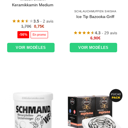
Keramikkamin Medium
SCHLAUCHMUFFEN SHISHA
Ice Tip Bazooka-Griff
3.5
- 2 avis
Le
Le
1,70
€
0,75
€
prix
prix
4.3
- 29 avis
initial
actuel
-56%
En promo
était :
est :
6,90
€
1,70€.
0,75€.
VOIR MODÈLES
VOIR MODÈLES