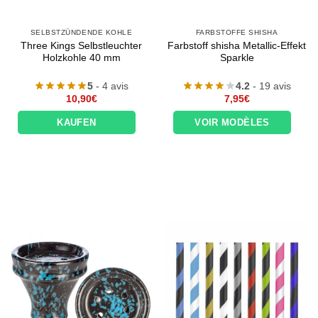
SELBSTZÜNDENDE KOHLE
FARBSTOFFE SHISHA
Three Kings Selbstleuchter
Farbstoff shisha Metallic-Effekt
Holzkohle 40 mm
Sparkle
5
- 4 avis
4.2
- 19 avis
10,90
€
7,95
€
KAUFEN
VOIR MODÈLES