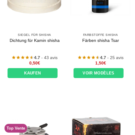
SIEGEL FÜR SHISHA
FARBSTOFFE SHISHA
Dichtung für Kamin shisha
Färben shisha Tsar
4.7
- 43 avis
4.7
- 25 avis
0,50
€
1,50
€
KAUFEN
VOIR MODÈLES
Top Vente