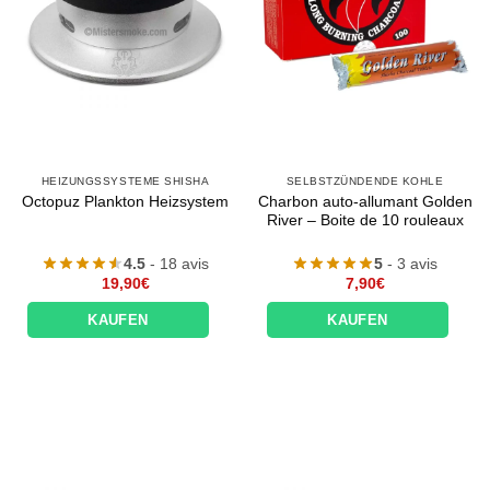
HEIZUNGSSYSTEME SHISHA
SELBSTZÜNDENDE KOHLE
Charbon auto-allumant Golden
Octopuz Plankton Heizsystem
River – Boite de 10 rouleaux
4.5
- 18 avis
5
- 3 avis
19,90
€
7,90
€
KAUFEN
KAUFEN