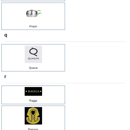
Propst
q
Quasar
r
Ragga
Ramses