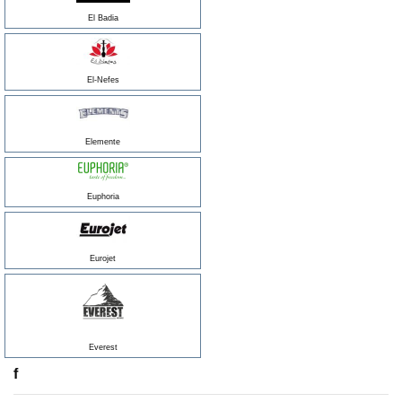
El Badia
El-Nefes
Elemente
Euphoria
Eurojet
Everest
f