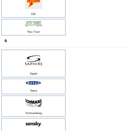
Eile
Ryo Trust
s
Saphir
Satya
Schmandweg