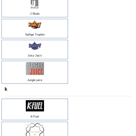
J-Skala
Saftige Tropfen
Juicy Jay's
Jungle juice
k
K-Fuel