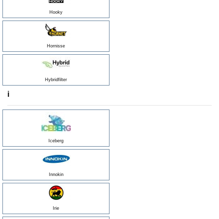
Hooky
Hornisse
Hybridfilter
i
Iceberg
Innokin
Irie