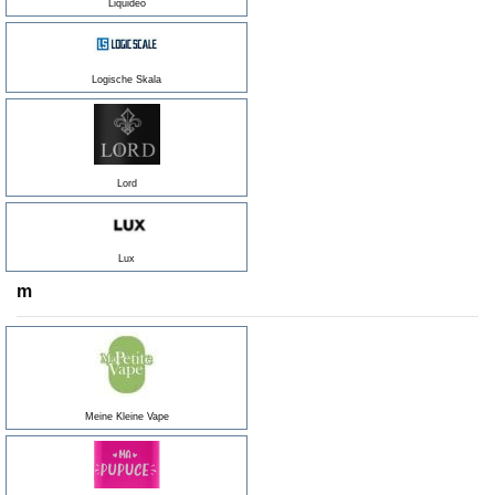
Liquideo
Logische Skala
Lord
Lux
m
Meine Kleine Vape