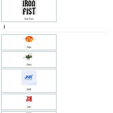
Iron Fist
j
Jaja
Jass
JNR
Job