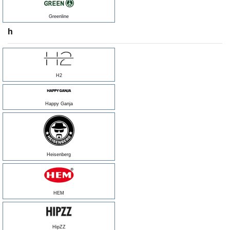
Greenline
h
H2
Happy Ganja
Heisenberg
HEM
HipZZ