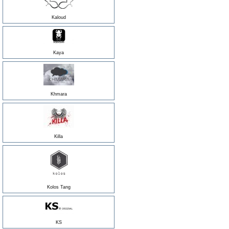
Kaloud
Kaya
Appliquer les filtres
Khmara
Killa
Kolos Tang
KS