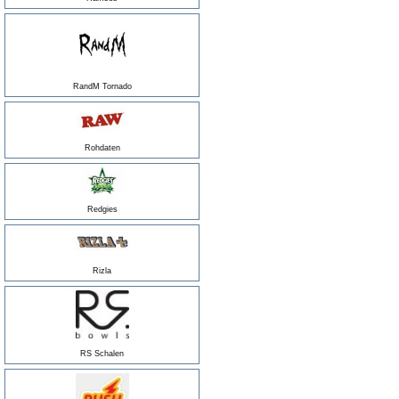
RandM Tornado
Rohdaten
Redgies
Rizla
RS Schalen