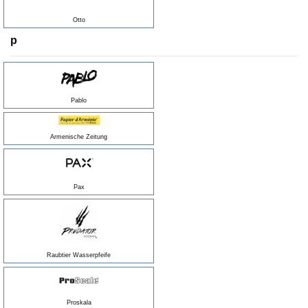
Otto
p
Pablo
Armenische Zeitung
Pax
Raubtier Wasserpfeife
Proskala