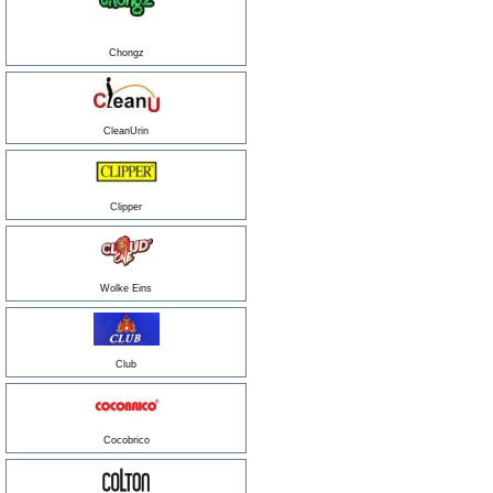
Chongz
CleanUrin
Clipper
Wolke Eins
Club
Cocobrico