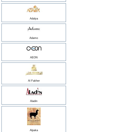
Adalya
Adamo
AEON
Al Fakher
Aladin
Alpaka