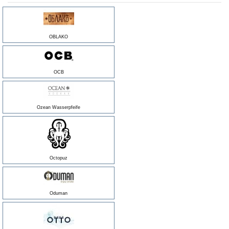
OBLAKO
OCB
Ozean Wasserpfeife
Octopuz
Oduman