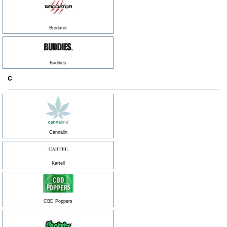
Brodator
Buddies
c
Cannalin
Kartell
CBD Poppers