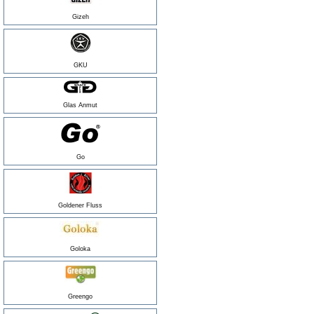
Gizeh
GKU
Glas Anmut
Go
Goldener Fluss
Goloka
Greengo