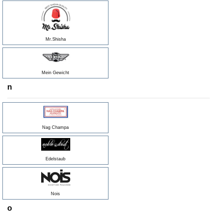
Mr.Shisha
Mein Gewicht
n
Nag Champa
Edelstaub
Nois
o