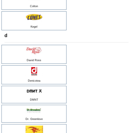
Colton
Kegel
d
David Ross
Denicotea
DMNT
Dr. Greenlove