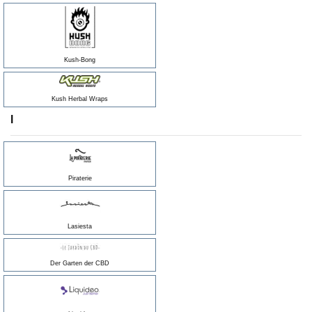
Kush-Bong
Kush Herbal Wraps
l
Piraterie
Lasiesta
Der Garten der CBD