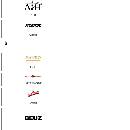
ATH
Atomic
b
Banko
Battle Kombat
Belflam