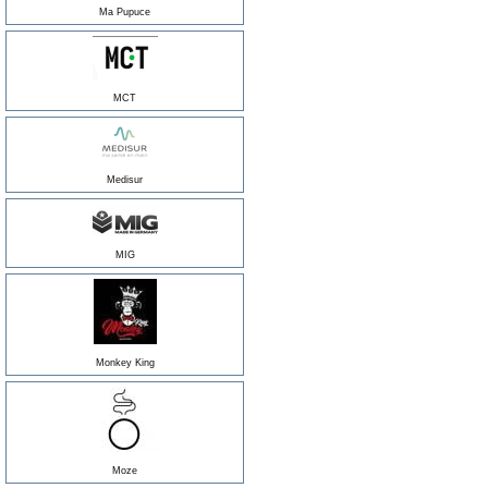
Ma Pupuce
MCT
Medisur
MIG
Monkey King
Moze