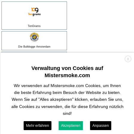
TenGrams
Die Bulldogge Amsterdam
X
Verwaltung von Cookies auf
The Hempy Lab
Mistersmoke.com
Wir verwenden auf Mistersmoke.com Cookies, um Ihnen
Drei Könige
die beste Erfahrung beim Besuch der Website zu bieten.
Wenn Sie auf "Alles akzeptieren" klicken, erlauben Sie uns,
alle Cookies zu verwenden, die für diese Erfahrung nützlich
Tom cococha
sind!
Mehr erfahren
Akzeptieren
Anpassen
Tribal Force