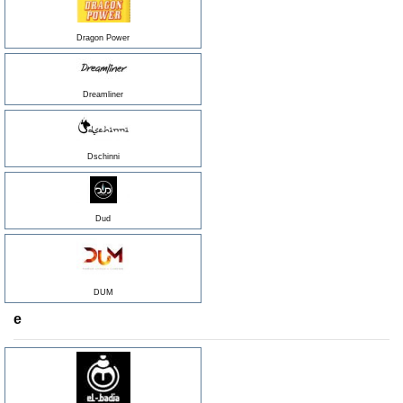
Dragon Power
Dreamliner
Dschinni
Dud
DUM
e