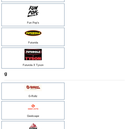
Fun Pop's
Futurola
Futurola X Tyson
g
G-Rollz
Geekvape