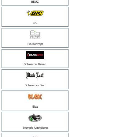
BEUZ
BIC
Bio-Konzept
Schwarzer Kakao
Schwarzes Blatt
Blox
Stumpfe Umhüllung