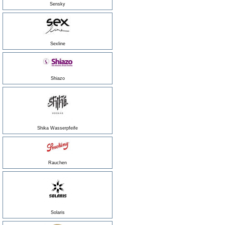
Sensky
Sexline
Shiazo
Shika Wasserpfeife
Rauchen
Solaris