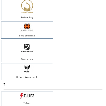
Bedampfung
Storz und Bickel
Supremevap
Schwert Wasserpfeife
t
T-Juice