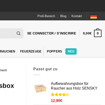
Profi-Bereich
Blog
Kontakt
0
SE CONNECTER / S’INSCRIRE
0,00
€
 RAUCHEN
FEUERZEUGE
POPPERS
NEU
Passt gut zu
ement
Aufbewahrungsbox für
sbox
Raucher aus Holz SENSKY
Noté
9
4.3
12,90
€
sur 5