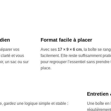
idien
Format facile à placer
séparer vos
Avec ses
17 × 9 × 6 cm
, la boîte se ran
clarté et vous
facilement. Elle reste suffisamment prat
oir, un sac ou sur
pour regrouper l’essentiel sans prendre 
place.
Entretien
e, gardez une logique simple et stable :
Une boîte en 
régulièrement