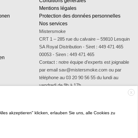
Conditions générales
Mentions légales
ionen
Protection des données personnelles
Nos services
Mistersmoke
CRT 1 – 285 rue du calvaire – 59810 Lesquin
SA Royal Distribution - Siret : 449 471 465
00053 - Siren : 449 471 465
en
Contact : notre équipe d’experts est joignable
par email sav@mistersmoke.com ou par
téléphone au 03 20 90 56 55 du lundi au
vendredi de 9h à 17h.
X
s akzeptieren" klicken, erlauben Sie uns, alle Cookies zu
Credit
MasterCard
Apple
Bank
Visa
Visa
Mae
Card
Pay
Transfer
Electron