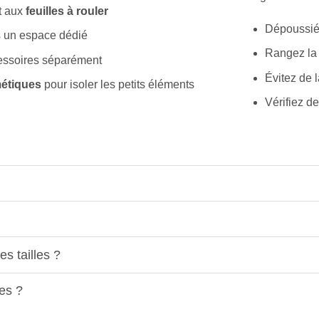
t aux
feuilles à rouler
Dépoussiér
 un espace dédié
Rangez la 
cessoires séparément
Évitez de 
étiques
pour isoler les petits éléments
Vérifiez d
es tailles ?
es ?