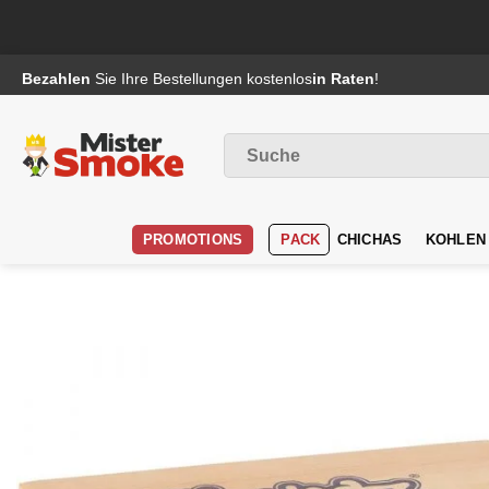
Passer
Bezahlen
Sie Ihre Bestellungen kostenlos
in Raten
!
au
contenu
Suche
nach
:
PROMOTIONS
PACK
CHICHAS
KOHLEN