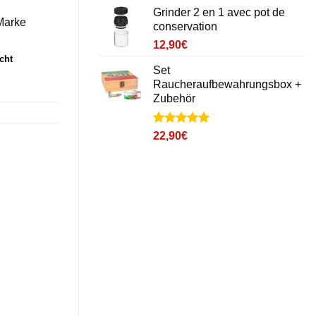
basé sur
Grinder 2 en 1 avec pot de
notations
 Marke
conservation
client
12,90
€
cht
Set
Raucheraufbewahrungsbox +
Zubehör
Noté
1
5
sur
22,90
€
5 basé sur
notation
client