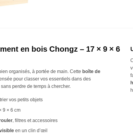
ement en bois
Chongz
– 17 × 9 × 6
C
v
ien organisés, à portée de main. Cette
boîte de
f
ensée pour classer vos essentiels dans des
h
 sans perdre de temps à chercher.
h
rier vos petits objets
× 9 × 6 cm
 rouler
, filtres et accessoires
visible
en un clin d’œil