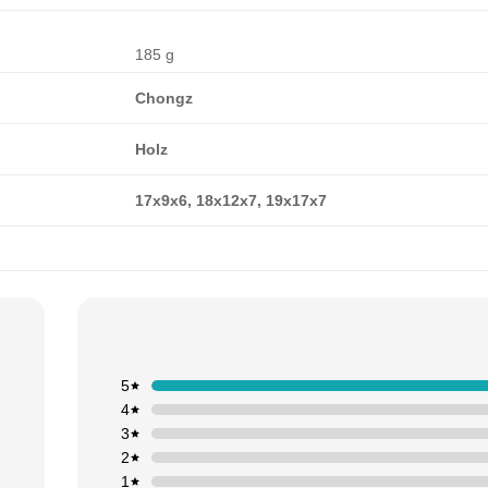
185 g
Chongz
Holz
17x9x6, 18x12x7, 19x17x7
5
4
3
2
1