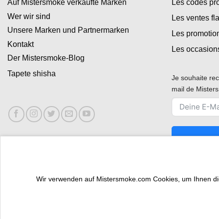
Auf Mistersmoke verkaufte Marken
Les codes p
Wer wir sind
Les ventes fl
Unsere Marken und Partnermarken
Les promotio
Kontakt
Les occasion
Der Mistersmoke-Blog
Tapete shisha
Je souhaite rec
mail de Miste
Wir verwenden auf Mistersmoke.com Cookies, um Ihnen die 
PROFI-BEREICH
SIND SIE TRAFIKANT?