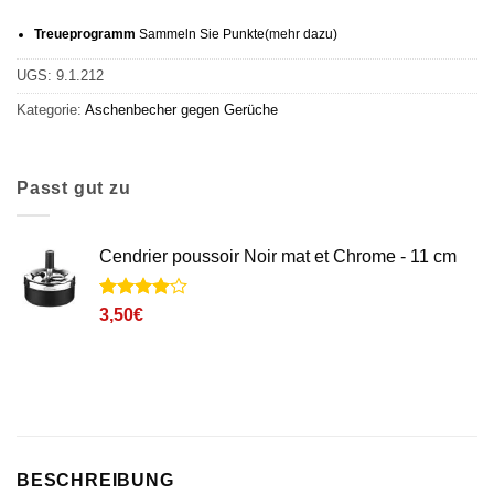
Treueprogramm
Sammeln Sie Punkte
(mehr
dazu)
UGS:
9.1.212
Kategorie:
Aschenbecher gegen Gerüche
Passt gut zu
Cendrier poussoir Noir mat et Chrome - 11 cm
Noté
2
4
3,50
€
sur 5
basé sur
notations
client
BESCHREIBUNG