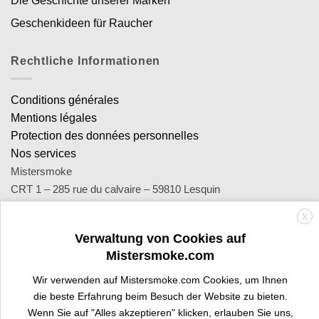
Die Geschichte unserer Marken
Geschenkideen für Raucher
Rechtliche Informationen
Conditions générales
Mentions légales
Protection des données personnelles
Nos services
Mistersmoke
CRT 1 – 285 rue du calvaire – 59810 Lesquin
SA Royal Distribution - Siret : 449 471 465 00053 - Siren : 449
X
471 465
Verwaltung von Cookies auf
Contact : notre équipe d’experts est joignable par email
Mistersmoke.com
sav@mistersmoke.com ou par téléphone au 03 20 90 56 55 du
lundi au vendredi de 9h à 17h.
Wir verwenden auf Mistersmoke.com Cookies, um Ihnen
die beste Erfahrung beim Besuch der Website zu bieten.
Wenn Sie auf "Alles akzeptieren" klicken, erlauben Sie uns,