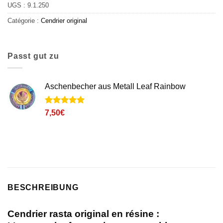
UGS :
9.1.250
Catégorie :
Cendrier original
Passt gut zu
Aschenbecher aus Metall Leaf Rainbow
Noté
1
5
sur
7,50
€
5 basé sur
notation
client
BESCHREIBUNG
Cendrier rasta original en résine :