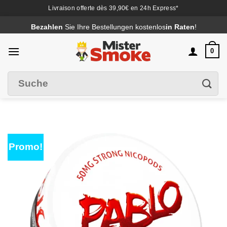
Livraison offerte dès 39,90€ en 24h Express*
Passer
Bezahlen
Sie Ihre Bestellungen kostenlos
in Raten
!
au
contenu
0
Suche
Filter
nach
:
Promo!