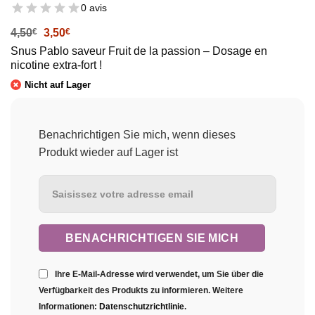
0 avis
Le
Le
4,50
€
3,50
€
prix
prix
Snus Pablo saveur Fruit de la passion – Dosage en
initial
actuel
nicotine extra-fort !
était :
est :
4,50€.
3,50€.
Nicht auf Lager
Benachrichtigen Sie mich, wenn dieses
Produkt wieder auf Lager ist
Ihre E-Mail-Adresse wird verwendet, um Sie über die
Verfügbarkeit des Produkts zu informieren. Weitere
Informationen:
Datenschutzrichtlinie
.