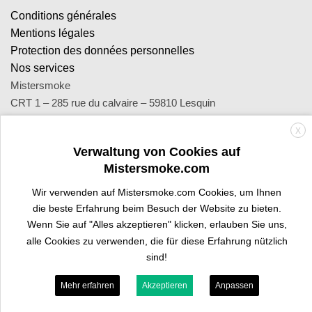
Conditions générales
Mentions légales
Protection des données personnelles
Nos services
Mistersmoke
CRT 1 – 285 rue du calvaire – 59810 Lesquin
SA Royal Distribution - Siret : 449 471 465 00053 - Siren : 449
X
471 465
Verwaltung von Cookies auf
Contact : notre équipe d’experts est joignable par email
Mistersmoke.com
sav@mistersmoke.com ou par téléphone au 03 20 90 56 55 du
lundi au vendredi de 9h à 17h.
Wir verwenden auf Mistersmoke.com Cookies, um Ihnen
die beste Erfahrung beim Besuch der Website zu bieten.
Wenn Sie auf "Alles akzeptieren" klicken, erlauben Sie uns,
Credit
MasterCard
Apple
Bank
Visa
Visa
Maes
alle Cookies zu verwenden, die für diese Erfahrung nützlich
Card
Pay
Transfer
Electron
sind!
PROFI-BEREICH
SIND SIE TRAFIKANT?
Mehr erfahren
Akzeptieren
Anpassen
Copyright 2026 ©
Mistersmoke.com