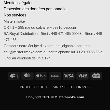
Mentions légales
Protection des données personnelles
Nos services
Mistersmoke
CRT 1 – 285 rue du calvaire – 59810 Lesquin
SA Royal Distribution - Siret : 449 471 465 00053 - Siren : 449
471 465
Contact : notre équipe d’experts est joignable par email
sav@mistersmoke.com ou par téléphone au 03 20 90 56 55 du
lundi au vendredi de 9h à 17h.
Credit
MasterCard
Apple
Bank
Visa
Visa
Maes
Card
Pay
Transfer
Electron
PROFI-BEREICH
SIND SIE TRAFIKANT?
Copyright 2026 ©
Mistersmoke.com