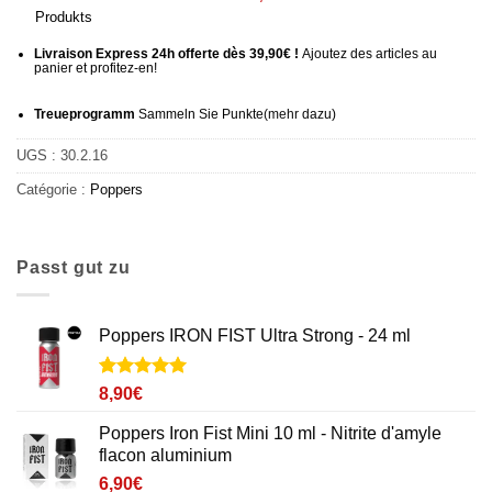
Produkts
Livraison Express 24h offerte dès 39,90€ !
Ajoutez des articles au
panier et profitez-en!
Treueprogramm
Sammeln Sie Punkte
(mehr
dazu)
UGS :
30.2.16
Catégorie :
Poppers
Passt gut zu
Poppers IRON FIST Ultra Strong - 24 ml
Noté
7
5
sur
8,90
€
5 basé sur
notations
Poppers Iron Fist Mini 10 ml - Nitrite d'amyle
client
flacon aluminium
6,90
€