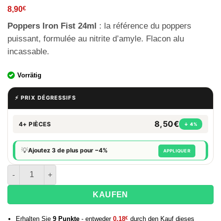
8,90
€
Poppers Iron Fist 24ml
: la référence du poppers
puissant, formulée au nitrite d’amyle. Flacon alu
incassable.
Vorrätig
⚡ PRIX DÉGRESSIFS
8,50€
4+ PIÈCES
↓ 4%
💡
Ajoutez 3 de plus pour −4%
APPLIQUER
quantité de Poppers IRON FIST - 24 ml
KAUFEN
Erhalten Sie
9
Punkte
- entweder
0,18
€
durch den Kauf dieses