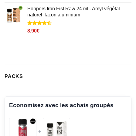
Poppers Iron Fist Raw 24 ml - Amyl végétal
naturel flacon aluminium
Noté
2
4.5
8,90
€
sur 5 basé
sur
notations
client
PACKS
Economisez avec les achats groupés
+