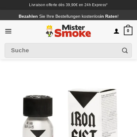
Livraison offerte dès 39,90€ en 24h Express*
Passer
Bezahlen
Sie Ihre Bestellungen kostenlos
in Raten
!
au
contenu
0
Suche
Filter
nach
: