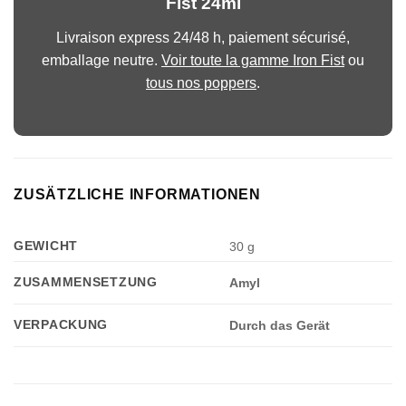
Fist 24ml
Livraison express 24/48 h, paiement sécurisé,
emballage neutre.
Voir toute la gamme Iron Fist
ou
tous nos poppers
.
ZUSÄTZLICHE INFORMATIONEN
GEWICHT
30 g
ZUSAMMENSETZUNG
Amyl
VERPACKUNG
Durch das Gerät