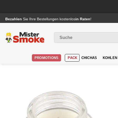
Passer
Bezahlen
Sie Ihre Bestellungen kostenlos
in Raten
!
au
contenu
Suche
nach
:
PROMOTIONS
PACK
CHICHAS
KOHLEN