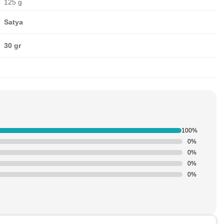
125 g
Satya
30 gr
100%
0%
0%
0%
0%