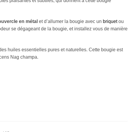
tes plaisantes et subtiles, qui donnent à cette bougie
uvercle en métal
et d’allumer la bougie avec un
briquet
ou
deur se dégageant de la bougie, et installez vous de manière
s huiles essentielles pures et naturelles. Cette bougie est
encens Nag champa.