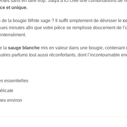
ntes sans en faire trop. Satya a ici créé une combinaisons de no
ce et unique.
 de la bougie White sage ? Il suffit simplement de dévisser le
co
ques minutes afin que votre pièce se remplisse doucement de l’o
 intensément.
e la
sauge blanche
mis en valeur dans une bougie, contenant de
tres parfums tout aussi réconfortants, dont l’incontournable 
s essentielles
élicate
mes environ