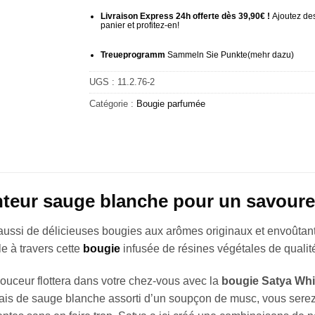
Livraison Express 24h offerte dès 39,90€ !
Ajoutez des
panier et profitez-en!
Treueprogramm
Sammeln Sie Punkte
(mehr
dazu)
UGS :
11.2.76-2
Catégorie :
Bougie parfumée
teur sauge blanche pour un savoure
aussi de délicieuses bougies aux arômes originaux et envoûtan
le à travers cette
bougie
infusée de résines végétales de qualit
ouceur flottera dans votre chez-vous avec la
bougie Satya Whi
 frais de sauge blanche assorti d’un soupçon de musc, vous serez