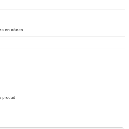
m
ns en cônes
e produit