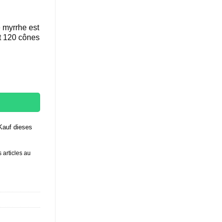
 myrrhe est
t 120 cônes
2 boites
Kauf dieses
 articles au