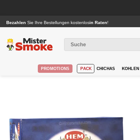
Passer
Bezahlen
Sie Ihre Bestellungen kostenlos
in Raten
!
au
contenu
Suche
nach
:
PROMOTIONS
PACK
CHICHAS
KOHLEN