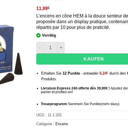
11,99
€
L’encens en cône HEM à la douce senteur de
proposée dans un display pratique, contenan
répartis par 10 pour plus de praticité.
Vorrätig
quantité de Encens cône à la Myrrhe - HEM - x1
KAUFEN
Erhalten Sie
12
Punkte
- entweder
0,24
€
durch den 
Produkts
Livraison Express 24h offerte dès 39,90€ !
Ajoutez des
panier et profitez-en!
Treueprogramm
Sammeln Sie Punkte
(mehr
dazu)
UGS :
11.1.201
Catégorie :
Encens