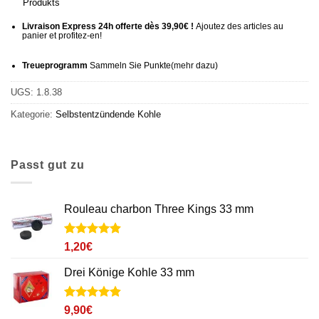
Produkts
Livraison Express 24h offerte dès 39,90€ !
Ajoutez des articles au
panier et profitez-en!
Treueprogramm
Sammeln Sie Punkte
(mehr
dazu)
UGS:
1.8.38
Kategorie:
Selbstentzündende Kohle
Passt gut zu
Rouleau charbon Three Kings 33 mm
Noté
10
4.9
1,20
€
sur 5 basé
sur
Drei Könige Kohle 33 mm
notations
client
Noté
21
4.8
9,90
€