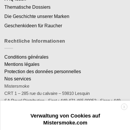
Thematische Dossiers
Die Geschichte unserer Marken
Geschenkideen für Raucher
Rechtliche Informationen
Conditions générales
Mentions légales
Protection des données personnelles
Nos services
Mistersmoke
CRT 1 – 285 rue du calvaire – 59810 Lesquin
SA Royal Distribution - Siret : 449 471 465 00053 - Siren : 449
X
471 465
Contact : notre équipe d’experts est joignable par email
Verwaltung von Cookies auf
Mistersmoke.com
sav@mistersmoke.com ou par téléphone au 03 20 90 56 55 du
lundi au vendredi de 9h à 17h.