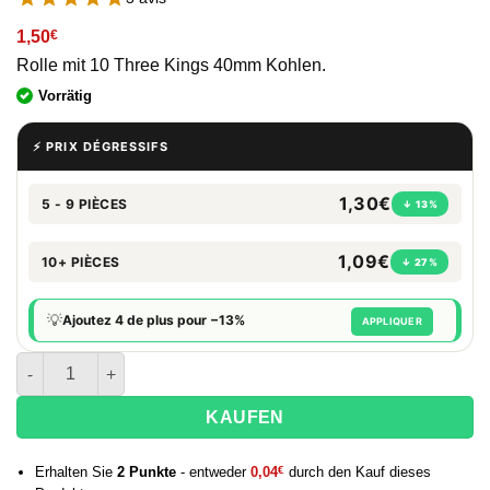
1,50
€
Rolle mit 10 Three Kings 40mm Kohlen.
Vorrätig
⚡ PRIX DÉGRESSIFS
1,30€
5 - 9 PIÈCES
↓ 13%
1,09€
10+ PIÈCES
↓ 27%
💡
Ajoutez 4 de plus pour −13%
APPLIQUER
Menge von Three Kings Holzkohle Roller 40 mm
KAUFEN
Erhalten Sie
2
Punkte
- entweder
0,04
€
durch den Kauf dieses