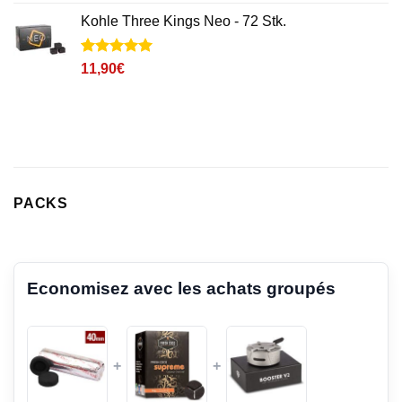
sur 5 basé
sur
Kohle Three Kings Neo - 72 Stk.
notations
client
Noté
2
5
sur
11,90
€
5 basé sur
notations
client
PACKS
Economisez avec les achats groupés
+
+