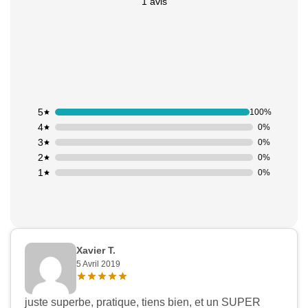
1 avis
5
100%
4
0%
3
0%
2
0%
1
0%
Xavier T.
5 Avril 2019
juste superbe, pratique, tiens bien, et un SUPER