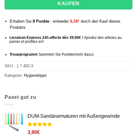
KAUFEN
Erhalten Sie
8
Punkte
- entweder
0,16
€
durch den Kauf dieses
Produkts
Livraison Express 24h offerte dès 39,90€ !
Ajoutez des articles au
panier et profitez-en!
Treueprogramm
Sammeln Sie Punkte
(mehr
dazu)
SKU :
1.7.402-3
Kategorie:
Hygienetipps
Passt gut zu
DUM-Sanitärarmaturen mit Außengewinde
Noté
1
5
sur
3,90
€
5 basé sur