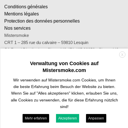
Conditions générales
Mentions légales
Protection des données personnelles
Nos services
Mistersmoke
CRT 1 – 285 rue du calvaire – 59810 Lesquin
SA Royal Distribution - Siret : 449 471 465 00053 - Siren : 449
X
471 465
Verwaltung von Cookies auf
Contact : notre équipe d’experts est joignable par email
Mistersmoke.com
sav@mistersmoke.com ou par téléphone au 03 20 90 56 55 du
lundi au vendredi de 9h à 17h.
Wir verwenden auf Mistersmoke.com Cookies, um Ihnen
die beste Erfahrung beim Besuch der Website zu bieten.
Wenn Sie auf "Alles akzeptieren" klicken, erlauben Sie uns,
Credit
MasterCard
Apple
Bank
Visa
Visa
Maes
alle Cookies zu verwenden, die für diese Erfahrung nützlich
Card
Pay
Transfer
Electron
sind!
PROFI-BEREICH
SIND SIE TRAFIKANT?
Mehr erfahren
Akzeptieren
Anpassen
Copyright 2026 ©
Mistersmoke.com