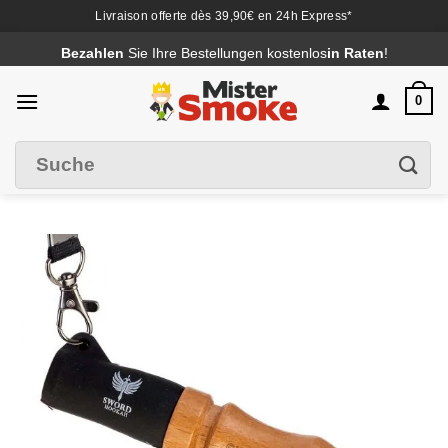
Livraison offerte dès 39,90€ en 24h Express*
Passer
Bezahlen
Sie Ihre Bestellungen kostenlos
in Raten
!
au
contenu
0
Suche
Filter
nach
: