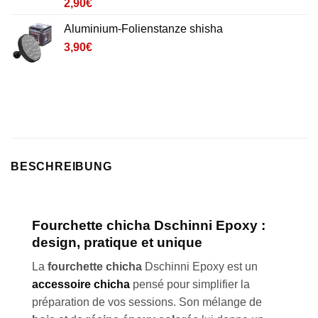
Noté
34
4.9
2,90
€
sur 5 basé
sur
Aluminium-Folienstanze shisha
notations
client
3,90
€
BESCHREIBUNG
Fourchette chicha Dschinni Epoxy :
design, pratique et unique
La
fourchette chicha
Dschinni Epoxy est un
accessoire chicha
pensé pour simplifier la
préparation de vos sessions. Son mélange de