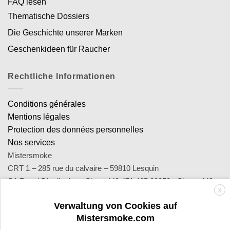
FAQ lesen
Thematische Dossiers
Die Geschichte unserer Marken
Geschenkideen für Raucher
Rechtliche Informationen
Conditions générales
Mentions légales
Protection des données personnelles
Nos services
Mistersmoke
CRT 1 – 285 rue du calvaire – 59810 Lesquin
SA Royal Distribution - Siret : 449 471 465 00053 - Siren : 449
X
471 465
Verwaltung von Cookies auf
Contact : notre équipe d’experts est joignable par email
Mistersmoke.com
sav@mistersmoke.com ou par téléphone au 03 20 90 56 55 du