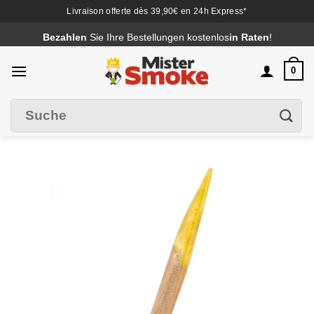
Livraison offerte dès 39,90€ en 24h Express*
Passer
Bezahlen
Sie Ihre Bestellungen kostenlos
in Raten
!
au
contenu
0
Suche
Filter
nach
: