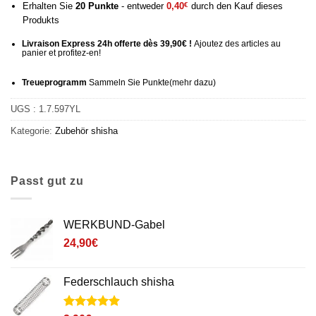
Erhalten Sie
20
Punkte
- entweder
0,40
€
durch den Kauf dieses
Produkts
Livraison Express 24h offerte dès 39,90€ !
Ajoutez des articles au
panier et profitez-en!
Treueprogramm
Sammeln Sie Punkte
(mehr
dazu)
UGS :
1.7.597YL
Kategorie:
Zubehör
shisha
Passt gut zu
WERKBUND-Gabel
24,90
€
Federschlauch shisha