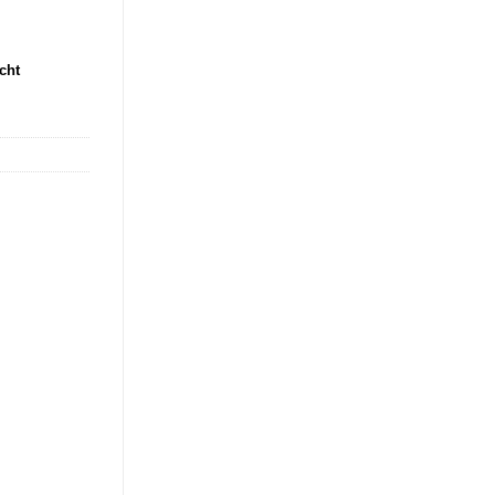
client
cht