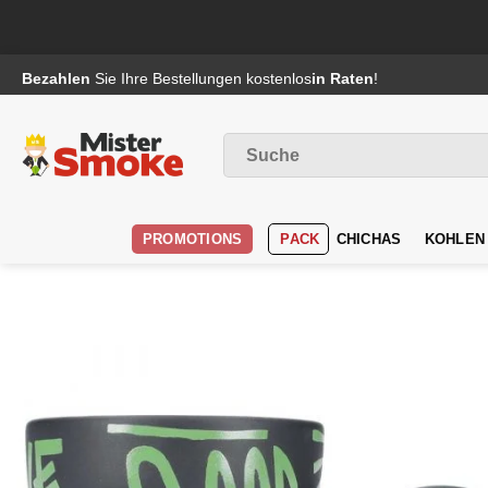
Passer
Bezahlen
Sie Ihre Bestellungen kostenlos
in Raten
!
au
contenu
Suche
nach
:
PROMOTIONS
PACK
CHICHAS
KOHLEN