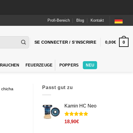
Profi-Bereich
Blog
Kontakt
0
SE CONNECTER / S’INSCRIRE
0,00
€
 RAUCHEN
FEUERZEUGE
POPPERS
NEU
Passt gut zu
 chicha
Kamin HC Neo
Noté
2
5
sur
18,90
€
5 basé sur
notations