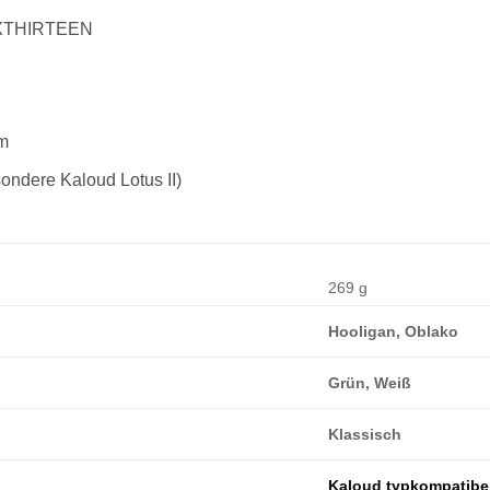
AXTHIRTEEN
mm
ondere Kaloud Lotus II)
269 g
Hooligan, Oblako
Grün, Weiß
Klassisch
Kaloud typkompatibe