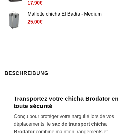
Noté
3
4.7
17,90
€
sur 5 basé
sur
Mallette chicha El Badia - Medium
notations
client
25,00
€
BESCHREIBUNG
Transportez votre chicha
Brodator
en
toute sécurité
Conçu pour protéger votre narguilé lors de vos
déplacements, le
sac de transport chicha
Brodator
combine maintien, rangements et