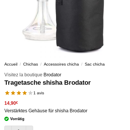
Accueil
/
Chichas
/
Accessoires chicha
/
Sac chicha
Visitez la boutique
Brodator
Tragetasche shisha Brodator
1 avis
14,90
€
Verstärktes Gehäuse für shisha Brodator
Vorrätig
Menge von Tragetasche shisha Brodator