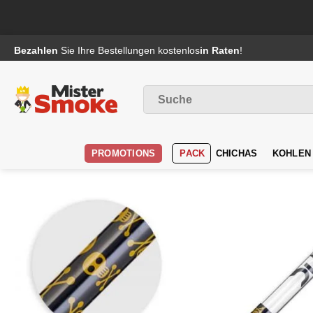
Passer
Bezahlen
Sie Ihre Bestellungen kostenlos
in Raten
!
au
contenu
Suche
nach
:
PROMOTIONS
PACK
CHICHAS
KOHLEN