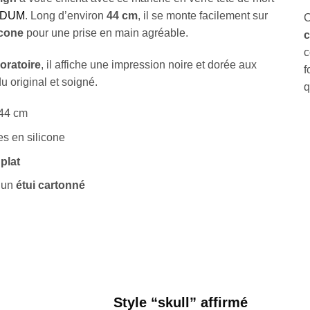
s DUM
. Long d’environ
44 cm
, il se monte facilement sur
icone
pour une prise en main agréable.
c
c
oratoire
, il affiche une impression noire et dorée aux
f
 original et soigné.
q
 44 cm
les en silicone
plat
s un
étui cartonné
Style “skull” affirmé