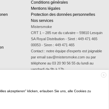
Conditions générales
Mentions légales
ionen
Protection des données personnelles
Nos services
Mistersmoke
CRT 1 – 285 rue du calvaire – 59810 Lesquin
SA Royal Distribution - Siret : 449 471 465
00053 - Siren : 449 471 465
en
Contact : notre équipe d’experts est joignable
par email sav@mistersmoke.com ou par
téléphone au 03 20 90 56 55 du lundi au
vendredi de 9h à 17h.
X
s akzeptieren" klicken, erlauben Sie uns, alle Cookies zu
Credit
MasterCard
Apple
Bank
Visa
Visa
Mae
Card
Pay
Transfer
Electron