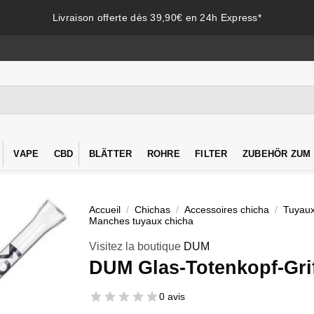
Livraison offerte dès 39,90€ en 24h Express*
VAPE
CBD
BLÄTTER
ROHRE
FILTER
ZUBEHÖR ZUM
Accueil
/
Chichas
/
Accessoires chicha
/
Tuyaux
Manches tuyaux chicha
Visitez la boutique
DUM
DUM Glas-Totenkopf-Gri
0 avis