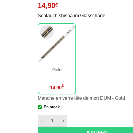
14,90
€
Schlauch shisha im Glasschädel
Gold
€
14,90
Manche en verre tête de mort DUM - Gold
En stock
Menge DUM Glas Schädelgriff
KAUFEN