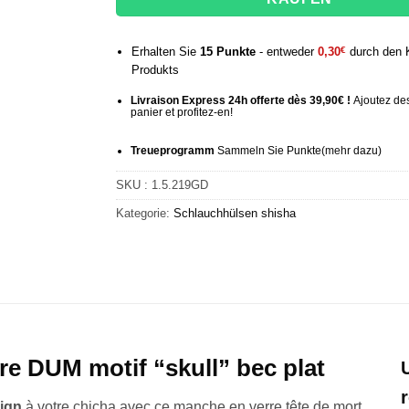
Erhalten Sie
15
Punkte
- entweder
0,30
€
durch den 
Produkts
Livraison Express 24h offerte dès 39,90€ !
Ajoutez des
panier et profitez-en!
Treueprogramm
Sammeln Sie Punkte
(mehr
dazu)
SKU :
1.5.219GD
Kategorie:
Schlauchhülsen
shisha
e DUM motif “skull” bec plat
ign
à votre chicha avec ce manche en verre tête de mort