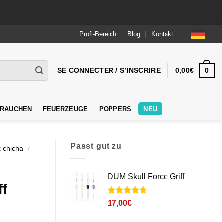
Profi-Bereich
Blog
Kontakt
0
SE CONNECTER / S’INSCRIRE
0,00
€
 RAUCHEN
FEUERZEUGE
POPPERS
NEU
Passt gut zu
 chicha
/
DUM Skull Force Griff
ff
Noté
3
4.7
17,00
€
sur 5 basé
sur