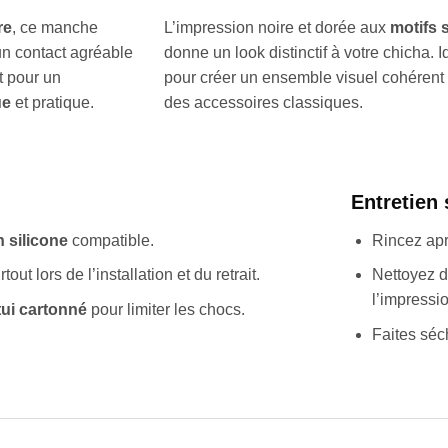
re
, ce manche
L’impression noire et dorée aux
motifs 
 un contact agréable
donne un look distinctif à votre chicha. I
t pour un
pour créer un ensemble visuel cohérent e
ue
et pratique.
des accessoires classiques.
Entretien
n silicone
compatible.
Rincez apr
out lors de l’installation et du retrait.
Nettoyez d
l’impressio
tui cartonné
pour limiter les chocs.
Faites séc