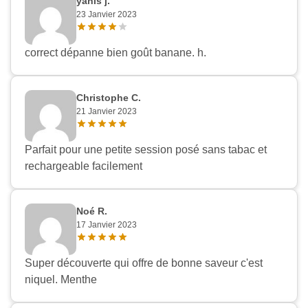
yanis j.
23 Janvier 2023
correct dépanne bien goût banane. h.
Christophe C.
Appliquer les filtres
21 Janvier 2023
Parfait pour une petite session posé sans tabac et
rechargeable facilement
Noé R.
17 Janvier 2023
Super découverte qui offre de bonne saveur c'est
niquel. Menthe