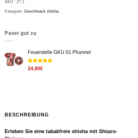
SKU :
27.1
Kategorie:
Geschmack
shisha
Passt gut zu
Feuerstelle GKU 01 Phunnel
Noté
2
5
sur
24,90
€
5 basé sur
notations
client
BESCHREIBUNG
Erleben Sie eine tabakfreie shisha mit Shiazo-