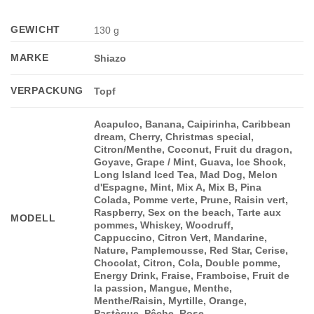
GEWICHT
130 g
MARKE
Shiazo
VERPACKUNG
Topf
Acapulco, Banana, Caipirinha, Caribbean
dream, Cherry, Christmas special,
Citron/Menthe, Coconut, Fruit du dragon,
Goyave, Grape / Mint, Guava, Ice Shock,
Long Island Iced Tea, Mad Dog, Melon
d'Espagne, Mint, Mix A, Mix B, Pina
Colada, Pomme verte, Prune, Raisin vert,
Raspberry, Sex on the beach, Tarte aux
MODELL
pommes, Whiskey, Woodruff,
Cappuccino, Citron Vert, Mandarine,
Nature, Pamplemousse, Red Star, Cerise,
Chocolat, Citron, Cola, Double pomme,
Energy Drink, Fraise, Framboise, Fruit de
la passion, Mangue, Menthe,
Menthe/Raisin, Myrtille, Orange,
Pastèque, Pêche, Rose