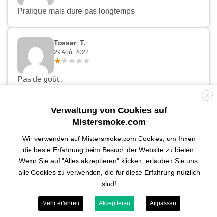
Pratique mais dure pas longtemps
Tosseri T.
29 Août 2022
Pas de goût..
X
Verwaltung von Cookies auf
Loic T.
Mistersmoke.com
29 Août 2022
Wir verwenden auf Mistersmoke.com Cookies, um Ihnen
Pas top les pierres
die beste Erfahrung beim Besuch der Website zu bieten.
Wenn Sie auf "Alles akzeptieren" klicken, erlauben Sie uns,
alle Cookies zu verwenden, die für diese Erfahrung nützlich
Houssam B.
sind!
27 Août 2022
Mehr erfahren
Akzeptieren
Anpassen
ne durent pas très longtemps