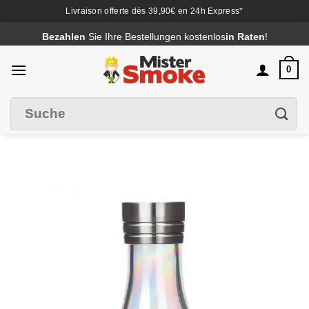
Livraison offerte dès 39,90€ en 24h Express*
Passer
Bezahlen
Sie Ihre Bestellungen kostenlos
in Raten
!
au
contenu
0
Suche
Filter
nach
: