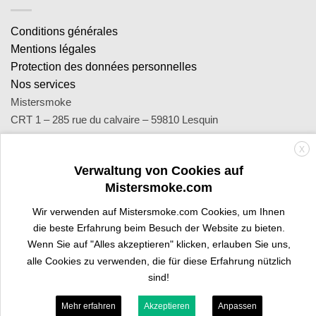
Conditions générales
Mentions légales
Protection des données personnelles
Nos services
Mistersmoke
CRT 1 – 285 rue du calvaire – 59810 Lesquin
SA Royal Distribution - Siret : 449 471 465 00053 - Siren : 449
X
471 465
Verwaltung von Cookies auf
Contact : notre équipe d’experts est joignable par email
Mistersmoke.com
sav@mistersmoke.com ou par téléphone au 03 20 90 56 55 du
lundi au vendredi de 9h à 17h.
Wir verwenden auf Mistersmoke.com Cookies, um Ihnen
die beste Erfahrung beim Besuch der Website zu bieten.
Wenn Sie auf "Alles akzeptieren" klicken, erlauben Sie uns,
Credit
MasterCard
Apple
Bank
Visa
Visa
Maes
alle Cookies zu verwenden, die für diese Erfahrung nützlich
Card
Pay
Transfer
Electron
sind!
PROFI-BEREICH
SIND SIE TRAFIKANT?
Mehr erfahren
Akzeptieren
Anpassen