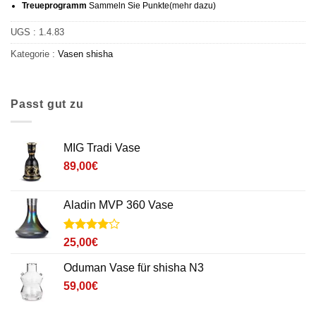
Treueprogramm
Sammeln Sie Punkte
(mehr
dazu)
UGS :
1.4.83
Kategorie :
Vasen
shisha
Passt gut zu
MIG Tradi Vase
89,00
€
Aladin MVP 360 Vase
Noté
3
4
25,00
€
sur 5
basé sur
Oduman Vase für shisha N3
notations
client
59,00
€