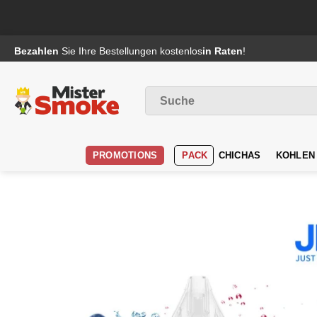
Passer
Bezahlen
Sie Ihre Bestellungen kostenlos
in Raten
!
au
contenu
Suche
nach
:
PROMOTIONS
PACK
CHICHAS
KOHLEN