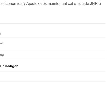
des économies ? Ajoutez dès maintenant cet e-liquide JNR à
g
ml
mg
 Fruchtigen