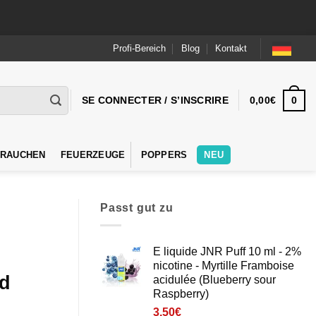
Profi-Bereich
Blog
Kontakt
0
SE CONNECTER / S’INSCRIRE
0,00
€
 RAUCHEN
FEUERZEUGE
POPPERS
NEU
Passt gut zu
E liquide JNR Puff 10 ml - 2%
nicotine - Myrtille Framboise
ed
acidulée (Blueberry sour
Raspberry)
3,50
€