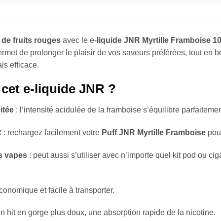
 de fruits rouges
avec le e
-liquide JNR Myrtille Framboise 1
permet de prolonger le plaisir de vos saveurs préférées, tout en 
s efficace.
 cet e-liquide JNR ?
itée
: l’intensité acidulée de la framboise s’équilibre parfaiteme
R
: rechargez facilement votre
Puff JNR Myrtille Framboise
pour
s vapes
: peut aussi s’utiliser avec n’importe quel kit pod ou c
conomique et facile à transporter.
un hit en gorge plus doux, une absorption rapide de la nicotine.