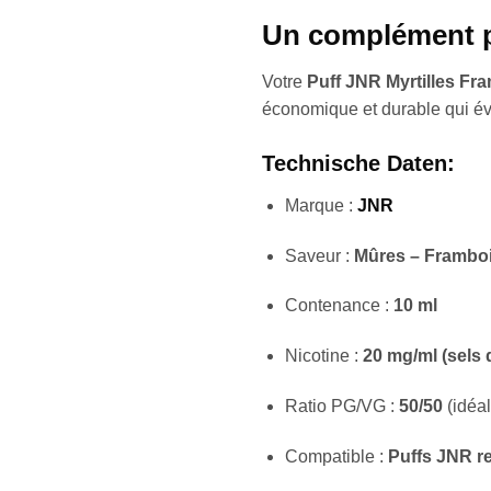
Un complément pa
Votre
Puff JNR Myrtilles Fr
économique et durable qui évit
Technische Daten:
Marque :
JNR
Saveur :
Mûres – Frambo
Contenance :
10 ml
Nicotine :
20 mg/ml (sels 
Ratio PG/VG :
50/50
(idéal
Compatible :
Puffs JNR re