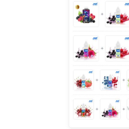
+
+
+
+
+
+