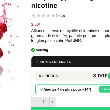
nicotine
0 avis
3,50
€
Alliance intense de myrtille et framboise pou
gourmande et fruitée, parfaite pour profiter pl
longtemps de votre Puff JNR.
Vorrätig
⚡ PRIX DÉGRESSIFS
3,00€
5+ PIÈCES
💡
Ajoutez 4 de plus pour −14%
APPLI
quantité de E-liquide JNR Myrtille Framboise (