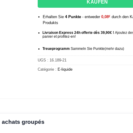
KAUFEN
Erhalten Sie
4
Punkte
- entweder
0,08
€
durch den K
Produkts
Livraison Express 24h offerte dès 39,90€ !
Ajoutez des
panier et profitez-en!
Treueprogramm
Sammeln Sie Punkte
(mehr
dazu)
UGS :
16.189-21
Catégorie :
E-liquide
 achats groupés