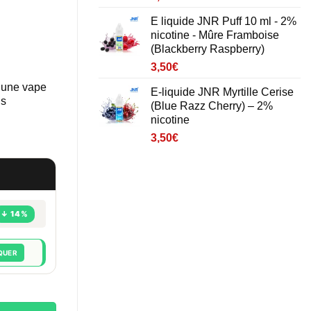
E liquide JNR Puff 10 ml - 2%
nicotine - Mûre Framboise
(Blackberry Raspberry)
3,50
€
r une vape
E-liquide JNR Myrtille Cerise
us
(Blue Razz Cherry) – 2%
nicotine
3,50
€
↓ 14%
QUER
Blueberry red Raspberry) – 20 mg/ml nicotine