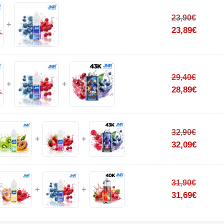
23,90
€
+
23,89
€
29,40
€
+
+
28,89
€
32,90
€
+
+
32,09
€
31,90
€
+
+
31,69
€