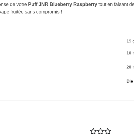
tense de votre
Puff JNR Blueberry Raspberry
tout en faisant 
 vape fruitée sans compromis !
19 
10 
20 
Die