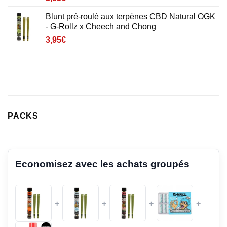
5 basé sur
notations
Blunt pré-roulé aux terpènes CBD Natural OGK
client
- G-Rollz x Cheech and Chong
3,95
€
PACKS
Economisez avec les achats groupés
+
+
+
+