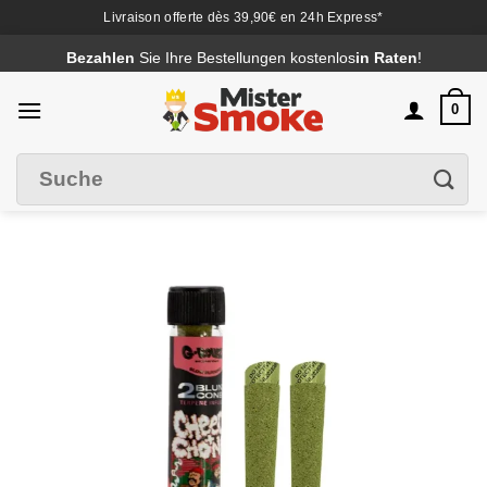
Livraison offerte dès 39,90€ en 24h Express*
Passer
Bezahlen
Sie Ihre Bestellungen kostenlos
in Raten
!
au
contenu
0
Suche
Filter
nach
: