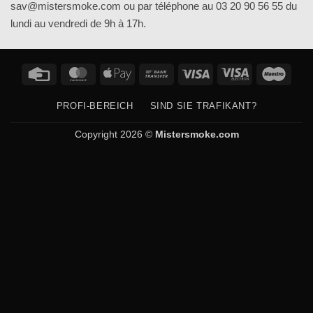
sav@mistersmoke.com ou par téléphone au 03 20 90 56 55 du
lundi au vendredi de 9h à 17h.
Credit
MasterCard
Apple
Bank
Visa
Visa
Maes
Card
Pay
Transfer
Electron
PROFI-BEREICH
SIND SIE TRAFIKANT?
Copyright 2026 ©
Mistersmoke.com