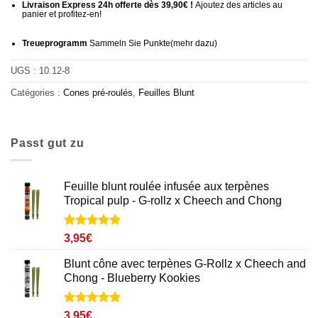
Livraison Express 24h offerte dès 39,90€ !
Ajoutez des articles au
panier et profitez-en!
Treueprogramm
Sammeln Sie Punkte
(mehr
dazu)
UGS :
10.12-8
Catégories :
Cones pré-roulés
,
Feuilles Blunt
Passt gut zu
Feuille blunt roulée infusée aux terpènes
Tropical pulp - G-rollz x Cheech and Chong
Noté
2
5
sur
3,95
€
5 basé sur
notations
Blunt cône avec terpènes G-Rollz x Cheech and
client
Chong - Blueberry Kookies
Noté
3
5
sur
3,95
€