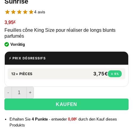
Sunrise
4 avis
3,95
€
Feuilles cône King Size pour réaliser de longs blunts
parfumés
Vorrätig
⚡ PRIX DÉGRESSIFS
3,75€
12+ PIÈCES
↓ 5%
quantité de Feuille blunt aux terpènes G-Rollz x Cheech and 
KAUFEN
Erhalten Sie
4
Punkte
- entweder
0,08
€
durch den Kauf dieses
Produkts