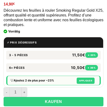
14,90
€
Découvrez les feuilles à rouler Smoking Regular Gold X25,
offrant qualité et quantité supérieures. Profitez d’une
combustion lente et uniforme avec nos feuilles écologiques
et pratiques.
Vorrätig
⚡ PRIX DÉGRESSIFS
11,50€
3 - 5 PIÈCES
↓ 23%
10,50€
6+ PIÈCES
↓ 30%
💡
Ajoutez 2 de plus pour −23%
APPLIQUER
Menge von Smoking Regular Gold X25
KAUFEN