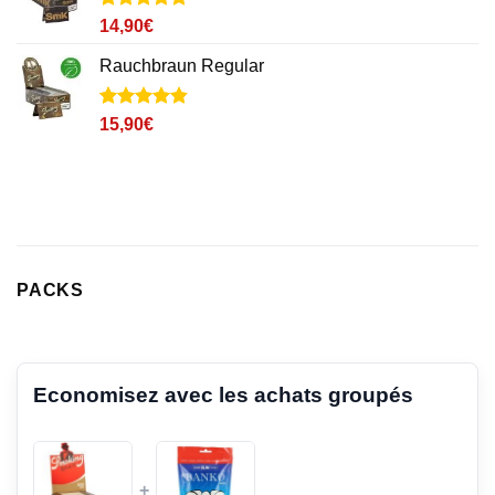
Noté
19
4.9
14,90
€
sur 5 basé
sur
Rauchbraun Regular
notations
client
Noté
26
4.8
15,90
€
sur 5 basé
sur
notations
client
PACKS
Economisez avec les achats groupés
+