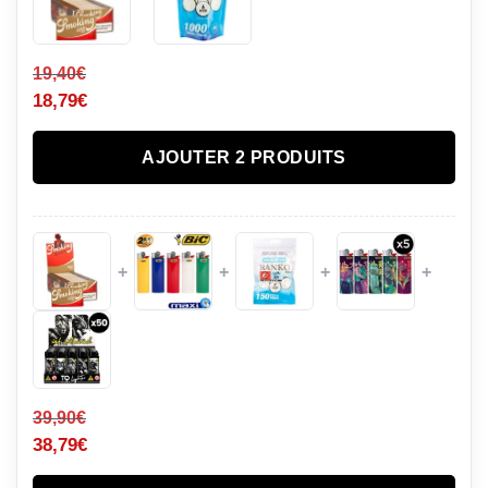
19,40
€
18,79
€
AJOUTER 2 PRODUITS
+
+
+
+
39,90
€
38,79
€