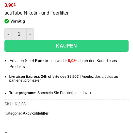
3,90
€
actiTube Nikotin- und Teerfilter
Vorrätig
Menge Actitube-Aktivkohlefilter x40
KAUFEN
Erhalten Sie
4
Punkte
- entweder
0,08
€
durch den Kauf dieses
Produkts
Livraison Express 24h offerte dès 39,90€ !
Ajoutez des articles au
panier et profitez-en!
Treueprogramm
Sammeln Sie Punkte
(mehr
dazu)
SKU:
6.2.65
Kategorie:
Aktivkohlefilter