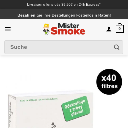
Livraison offerte dès 39,90€ en 24h Express*
Passer
Bezahlen
Sie Ihre Bestellungen kostenlos
in Raten
!
au
contenu
0
Suche
Filter
nach
: