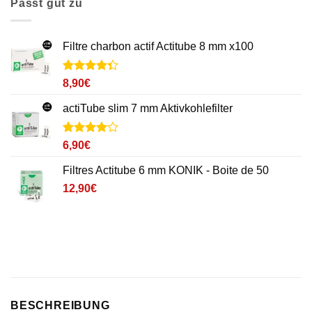
Passt gut zu
Filtre charbon actif Actitube 8 mm x100
Noté
6
4.3
8,90
€
sur 5
basé sur
actiTube slim 7 mm Aktivkohlefilter
notations
client
Noté
3
4
6,90
€
sur 5
basé sur
Filtres Actitube 6 mm KONIK - Boite de 50
notations
client
12,90
€
BESCHREIBUNG