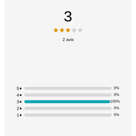
3
2 avis
5
0%
4
0%
Appliquer les filtres
3
100%
2
0%
1
0%