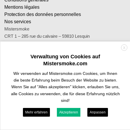
Mentions légales
Protection des données personnelles
Nos services
Mistersmoke
CRT 1 – 285 rue du calvaire – 59810 Lesquin
SA Royal Distribution - Siret : 449 471 465 00053 - Siren : 449
X
471 465
Verwaltung von Cookies auf
Contact : notre équipe d’experts est joignable par email
Mistersmoke.com
sav@mistersmoke.com ou par téléphone au 03 20 90 56 55 du
lundi au vendredi de 9h à 17h.
Wir verwenden auf Mistersmoke.com Cookies, um Ihnen
die beste Erfahrung beim Besuch der Website zu bieten.
Wenn Sie auf "Alles akzeptieren" klicken, erlauben Sie uns,
Credit
MasterCard
Apple
Bank
Visa
Visa
Maes
alle Cookies zu verwenden, die für diese Erfahrung nützlich
Card
Pay
Transfer
Electron
sind!
PROFI-BEREICH
SIND SIE TRAFIKANT?
Mehr erfahren
Akzeptieren
Anpassen
Copyright 2026 ©
Mistersmoke.com