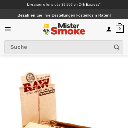
Livraison offerte dès 39,90€ en 24h Express*
Passer
Bezahlen
Sie Ihre Bestellungen kostenlos
in Raten
!
au
contenu
0
Suche
Filter
nach
: