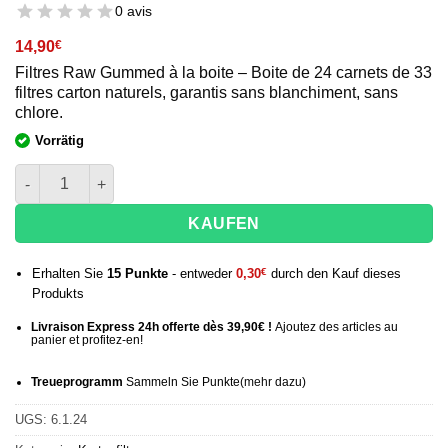
0 avis
14,90
€
Filtres Raw Gummed à la boite – Boite de 24 carnets de 33
filtres carton naturels, garantis sans blanchiment, sans
chlore.
Vorrätig
Menge der Box mit 24 Büchern mit 33 Rohgummifiltern
KAUFEN
Erhalten Sie
15
Punkte
- entweder
0,30
€
durch den Kauf dieses
Produkts
Livraison Express 24h offerte dès 39,90€ !
Ajoutez des articles au
panier et profitez-en!
Treueprogramm
Sammeln Sie Punkte
(mehr
dazu)
UGS:
6.1.24