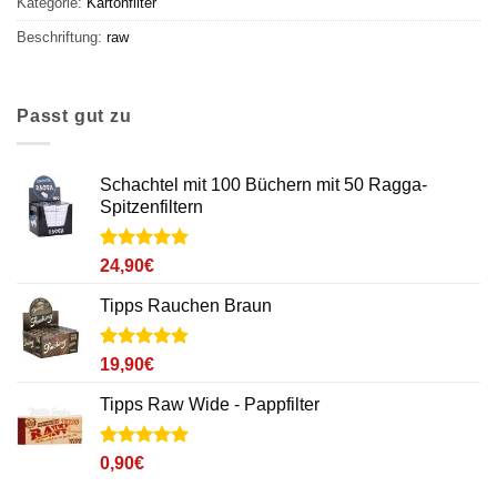
Kategorie:
Kartonfilter
Beschriftung:
raw
Passt gut zu
Schachtel mit 100 Büchern mit 50 Ragga-
Spitzenfiltern
Noté
3
5
sur
24,90
€
5 basé sur
notations
Tipps Rauchen Braun
client
Noté
12
4.9
19,90
€
sur 5 basé
sur
Tipps Raw Wide - Pappfilter
notations
client
Noté
2
5
sur
0,90
€
5 basé sur
notations