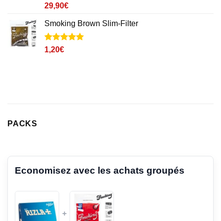
Noté
7
5
sur
29,90
€
5 basé sur
notations
Smoking Brown Slim-Filter
client
Noté
3
5
sur
1,20
€
5 basé sur
notations
client
PACKS
Economisez avec les achats groupés
+