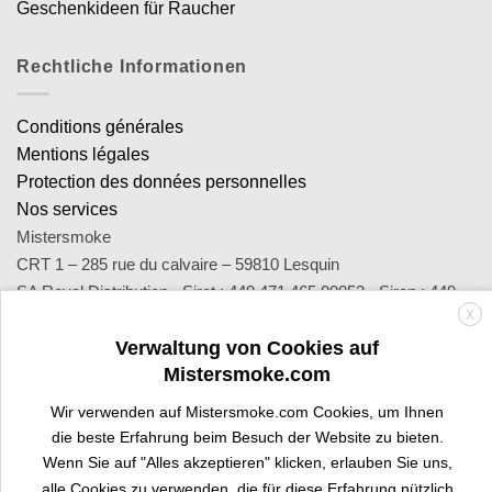
Geschenkideen für Raucher
Rechtliche Informationen
Conditions générales
Mentions légales
Protection des données personnelles
Nos services
Mistersmoke
CRT 1 – 285 rue du calvaire – 59810 Lesquin
SA Royal Distribution - Siret : 449 471 465 00053 - Siren : 449
X
471 465
Verwaltung von Cookies auf
Contact : notre équipe d’experts est joignable par email
Mistersmoke.com
sav@mistersmoke.com ou par téléphone au 03 20 90 56 55 du
lundi au vendredi de 9h à 17h.
Wir verwenden auf Mistersmoke.com Cookies, um Ihnen
die beste Erfahrung beim Besuch der Website zu bieten.
Wenn Sie auf "Alles akzeptieren" klicken, erlauben Sie uns,
Credit
MasterCard
Apple
Bank
Visa
Visa
Maes
alle Cookies zu verwenden, die für diese Erfahrung nützlich