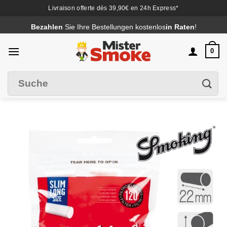
Livraison offerte dès 39,90€ en 24h Express*
Passer
Bezahlen
Sie Ihre Bestellungen kostenlos
in Raten
!
au
contenu
0
Suche
Filter
nach
: