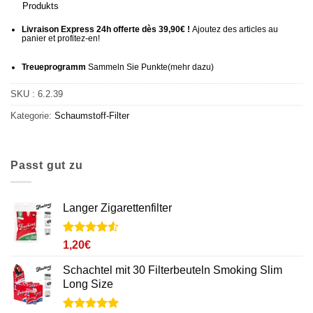
Produkts
Livraison Express 24h offerte dès 39,90€ !
Ajoutez des articles au
panier et profitez-en!
Treueprogramm
Sammeln Sie Punkte
(mehr
dazu)
SKU :
6.2.39
Kategorie:
Schaumstoff-Filter
Passt gut zu
Langer Zigarettenfilter
Noté
3
4.5
1,20
€
sur 5 basé
sur
Schachtel mit 30 Filterbeuteln Smoking Slim
notations
Long Size
client