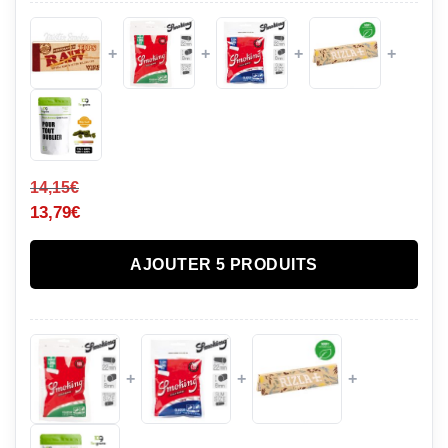
+
+
+
+
14,15
€
13,79
€
AJOUTER 5 PRODUITS
+
+
+