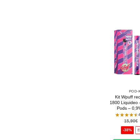
POD-K
Kit Wpuff re
1800 Liquideo –
Pods – 0,9%
15,90
€
-38%
E