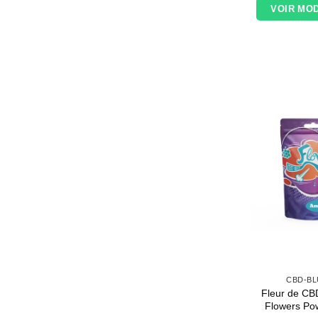
VOIR MO
CBD-B
Fleur de C
Flowers Pow