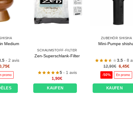
SHISHA
ZUBEHÖR SHISHA
in Medium
Mini-Pumpe shish
SCHAUMSTOFF-FILTER
Zen-Superschlank-Filter
3.5
- 2 avis
3.5
- 8 a
Le
Le
Le
L
0,75
€
12,90
€
6,45
€
prix
prix
prix
pr
5
- 1 avis
initial
actuel
initial
ac
-50%
n promo
En promo
était :
est :
1,90
€
était :
es
1,70€.
0,75€.
12,90€.
6
DÈLES
KAUFEN
KAUFEN