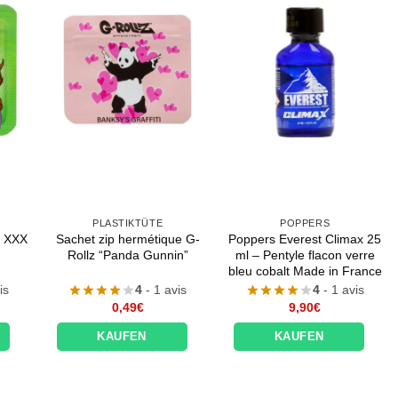
PLASTIKTÜTE
POPPERS
m XXX
Sachet zip hermétique G-
Poppers Everest Climax 25
Rollz “Panda Gunnin”
ml – Pentyle flacon verre
bleu cobalt Made in France
is
4
- 1 avis
4
- 1 avis
0,49
€
9,90
€
KAUFEN
KAUFEN