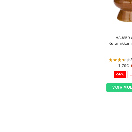
HÄUSER 
Keramikkam
1,70
€
-56%
E
VOIR MO