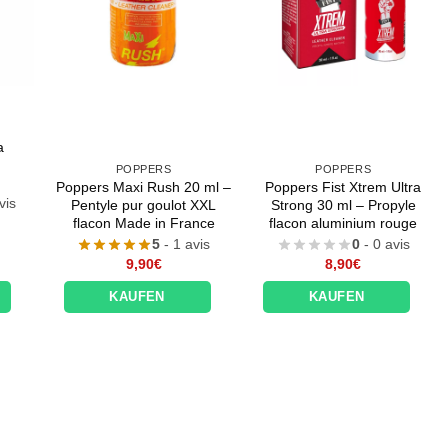
a
POPPERS
POPPERS
Poppers Maxi Rush 20 ml –
Poppers Fist Xtrem Ultra
vis
Pentyle pur goulot XXL
Strong 30 ml – Propyle
e
flacon Made in France
flacon aluminium rouge
ix
5
- 1 avis
0
- 0 avis
tuel
t :
9,90
€
8,90
€
,45€.
KAUFEN
KAUFEN