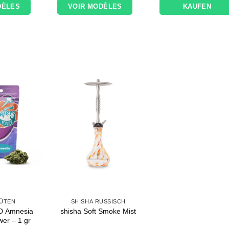
DÈLES
VOIR MODÈLES
KAUFEN
LÜTEN
SHISHA RUSSISCH
BD Amnesia
shisha Soft Smoke Mist
er – 1 gr