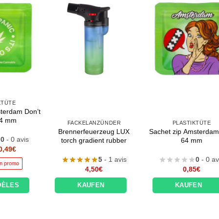
KTÜTE
terdam Don’t
64 mm
FACKELANZÜNDER
PLASTIKTÜTE
Brennerfeuerzeug LUX
Sachet zip Amsterda
0
- 0 avis
torch gradient rubber
64 mm
Le
Le
0,49
€
prix
prix
5
- 1 avis
0
- 0 av
initial
actuel
n promo
était :
est :
4,50
€
0,85
€
0,85€.
0,49€.
DÈLES
KAUFEN
KAUFEN