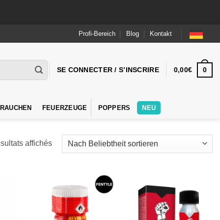
Profi-Bereich
Blog
Kontakt
0
SE CONNECTER / S’INSCRIRE
0,00
€
 RAUCHEN
FEUERZEUGE
POPPERS
NEU
Trié
sultats affichés
par
popularité