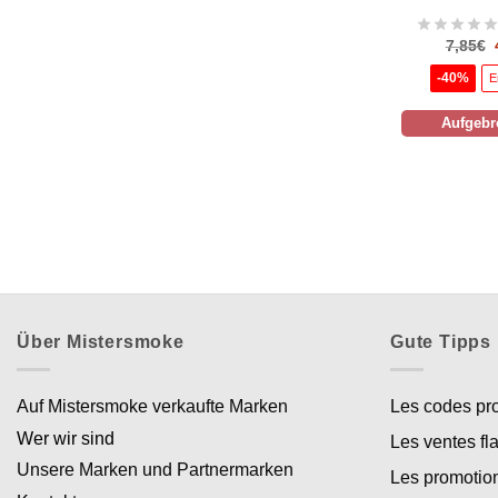
7,85
€
-40%
E
Aufgeb
Über Mistersmoke
Gute Tipps
Auf Mistersmoke verkaufte Marken
Les codes p
Wer wir sind
Les ventes fl
Unsere Marken und Partnermarken
Les promotio