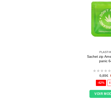
PLASTI
Sachet zip Ams
panic 
0,85
€
-42%
E
VOIR MO