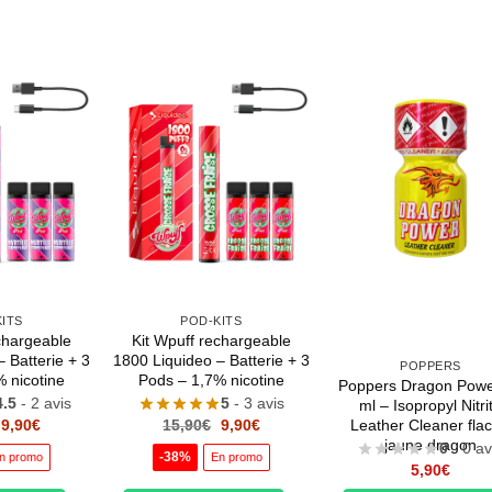
ITS
POD-KITS
chargeable
Kit Wpuff rechargeable
 Batterie + 3
1800 Liquideo – Batterie + 3
POPPERS
 nicotine
Pods – 1,7% nicotine
Poppers Dragon Powe
4.5
- 2 avis
5
- 3 avis
ml – Isopropyl Nitri
Le
Le
Le
Le
9,90
€
15,90
€
9,90
€
Leather Cleaner fla
prix
prix
prix
prix
jaune dragon
0
- 0 av
initial
actuel
initial
actuel
-38%
n promo
En promo
était :
est :
était :
est :
5,90
€
15,90€.
9,90€.
15,90€.
9,90€.