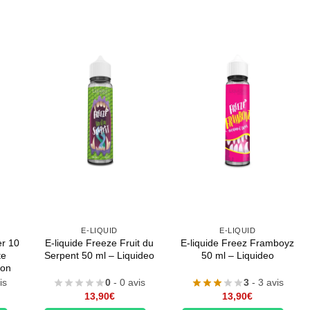
E-LIQUID
E-LIQUID
r 10
E-liquide Freeze Fruit du
E-liquide Freez Framboyz
te
Serpent 50 ml – Liquideo
50 ml – Liquideo
con
is
0
- 0 avis
3
- 3 avis
13,90
€
13,90
€