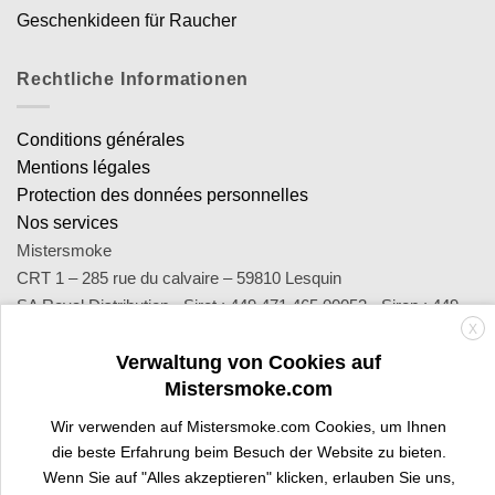
Geschenkideen für Raucher
Rechtliche Informationen
Conditions générales
Mentions légales
Protection des données personnelles
Nos services
Mistersmoke
CRT 1 – 285 rue du calvaire – 59810 Lesquin
SA Royal Distribution - Siret : 449 471 465 00053 - Siren : 449
X
471 465
Verwaltung von Cookies auf
Contact : notre équipe d’experts est joignable par email
Mistersmoke.com
sav@mistersmoke.com ou par téléphone au 03 20 90 56 55 du
lundi au vendredi de 9h à 17h.
Wir verwenden auf Mistersmoke.com Cookies, um Ihnen
die beste Erfahrung beim Besuch der Website zu bieten.
Wenn Sie auf "Alles akzeptieren" klicken, erlauben Sie uns,
Credit
MasterCard
Apple
Bank
Visa
Visa
Maes