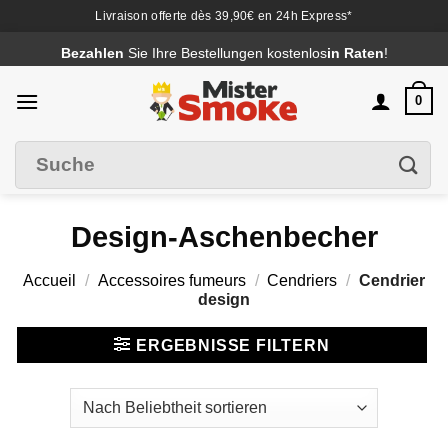
Livraison offerte dès 39,90€ en 24h Express*
Passer
Bezahlen
Sie Ihre Bestellungen kostenlos
in Raten
!
au
contenu
0
Suche
Filter
nach
:
Design-Aschenbecher
Accueil
/
Accessoires fumeurs
/
Cendriers
/
Cendrier
design
ERGEBNISSE FILTERN