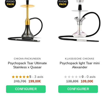
CHICHA-PACKUNGEN
KLASSISCHE CHICHAS
Psychopack Tsar Ultimate
Psychopack light Tsar mini
Stainless x Quasar
Alexander
5
- 3 avis
0
- 0 avis
Le
Le
Le
Le
240,70
€
199,00
€
138,80
€
109,00
€
prix
prix
prix
prix
initial
actuel
initial
actuel
CONFIGURER
CONFIGURER
était :
est :
était :
est :
240,70€.
199,00€.
138,80€.
109,00€.