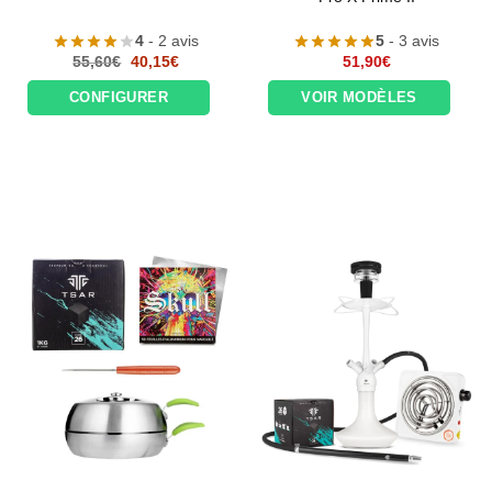
4
- 2 avis
5
- 3 avis
Le
Le
55,60
€
40,15
€
51,90
€
prix
prix
initial
actuel
CONFIGURER
VOIR MODÈLES
était :
est :
55,60€.
40,15€.