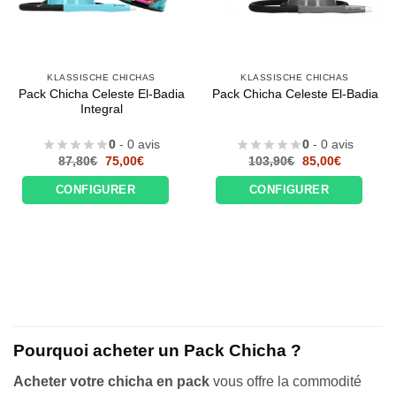
KLASSISCHE CHICHAS
KLASSISCHE CHICHAS
Pack Chicha Celeste El-Badia
Pack Chicha Celeste El-Badia
Integral
0
- 0 avis
0
- 0 avis
Le
Le
Le
Le
87,80
€
75,00
€
103,90
€
85,00
€
prix
prix
prix
prix
initial
actuel
initial
actuel
CONFIGURER
CONFIGURER
était :
est :
était :
est :
87,80€.
75,00€.
103,90€.
85,00€.
Pourquoi acheter un Pack Chicha ?
Acheter votre chicha en pack
vous offre la commodité