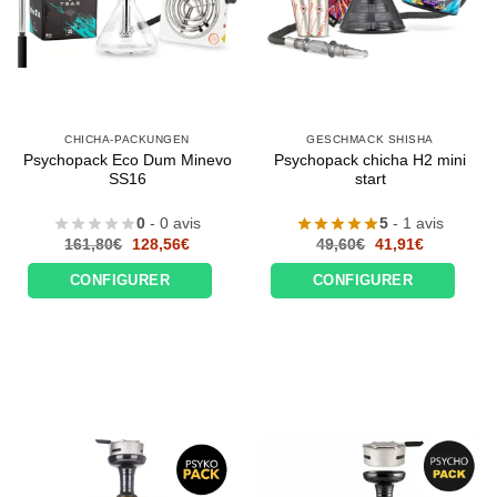
CHICHA-PACKUNGEN
GESCHMACK SHISHA
Psychopack Eco Dum Minevo
Psychopack chicha H2 mini
SS16
start
0
- 0 avis
5
- 1 avis
Le
Le
Le
Le
161,80
€
128,56
€
49,60
€
41,91
€
prix
prix
prix
prix
initial
actuel
initial
actuel
CONFIGURER
CONFIGURER
était :
est :
était :
est :
161,80€.
128,56€.
49,60€.
41,91€.