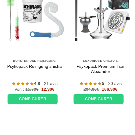
BÜRSTEN UND REINIGUNG
LUXURIÖSE CHICHAS
Psykopack Premium Tsar
Psykopack Reinigung shisha
Alexander
4.8
- 21 avis
5
- 20 avis
Le
Le
Le
Le
Von :
15,70
€
12,90
€
204,60
€
166,90
€
prix
prix
prix
prix
initial
actuel
initial
actuel
CONFIGURER
CONFIGURER
était :
est :
était :
est :
15,70€.
12,90€.
204,60€.
166,90€.