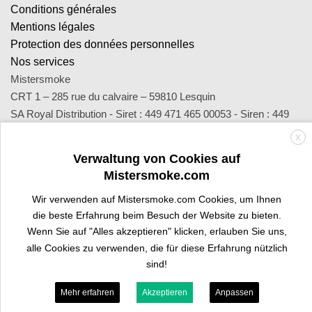
Conditions générales
Mentions légales
Protection des données personnelles
Nos services
Mistersmoke
CRT 1 – 285 rue du calvaire – 59810 Lesquin
SA Royal Distribution - Siret : 449 471 465 00053 - Siren : 449
471 465
X
Contact : notre équipe d’experts est joignable par email
Verwaltung von Cookies auf
sav@mistersmoke.com ou par téléphone au 03 20 90 56 55 du
Mistersmoke.com
lundi au vendredi de 9h à 17h.
Wir verwenden auf Mistersmoke.com Cookies, um Ihnen
die beste Erfahrung beim Besuch der Website zu bieten.
Wenn Sie auf "Alles akzeptieren" klicken, erlauben Sie uns,
Credit
MasterCard
Apple
Bank
Visa
Visa
Maes
alle Cookies zu verwenden, die für diese Erfahrung nützlich
Card
Pay
Transfer
Electron
sind!
PROFI-BEREICH
SIND SIE TRAFIKANT?
Mehr erfahren
Akzeptieren
Anpassen
Copyright 2026 ©
Mistersmoke.com