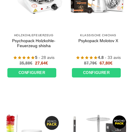
HOLZKOHLEFEUERZEUG
KLASSISCHE CHICHAS
Psychopack Holzkohle-
Psykopack Molotov X
Feuerzeug shisha
5
- 28 avis
4.8
- 33 avis
Le
Le
Le
Le
35,88
€
27,64
€
87,79
€
67,80
€
prix
prix
prix
prix
initial
actuel
initial
actuel
CONFIGURER
CONFIGURER
était :
est :
était :
est :
35,88€.
27,64€.
87,79€.
67,80€.