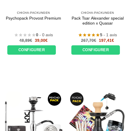
CHICHA-PACKUNGEN
CHICHA-PACKUNGEN
Pack Tsar Alexander special
Psychopack Provost Premium
edition x Quasar
0
- 0 avis
5
- 1 avis
Le
Le
Le
Le
48,89
€
39,00
€
267,70
€
197,41
€
prix
prix
prix
prix
initial
actuel
initial
actuel
CONFIGURER
CONFIGURER
était :
est :
était :
est :
48,89€.
39,00€.
267,70€.
197,41€.