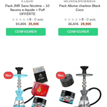
E-LIQUID
HOLZKOHLEFEUERZEUG
Pack JNR Sans Nicotine – 10
Pack Allume charbon Black
flacons e-liquide + Puff
Coco
OFFERTE
0
- 0 avis
0
- 0 avis
Le
Le
Le
Le
54,90
€
35,00
€
36,84
€
29,90
€
prix
prix
prix
prix
initial
actuel
initial
actuel
CONFIGURER
CONFIGURER
était :
est :
était :
est :
54,90€.
35,00€.
36,84€.
29,90€.
Neu
Neu