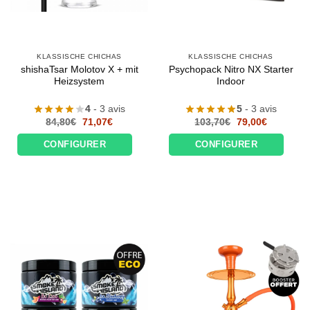
KLASSISCHE CHICHAS
KLASSISCHE CHICHAS
shishaTsar Molotov X + mit
Psychopack Nitro NX Starter
Heizsystem
Indoor
4
- 3 avis
5
- 3 avis
Le
Le
Le
Le
84,80
€
71,07
€
103,70
€
79,00
€
prix
prix
prix
prix
initial
actuel
initial
actuel
CONFIGURER
CONFIGURER
était :
est :
était :
est :
84,80€.
71,07€.
103,70€.
79,00€.