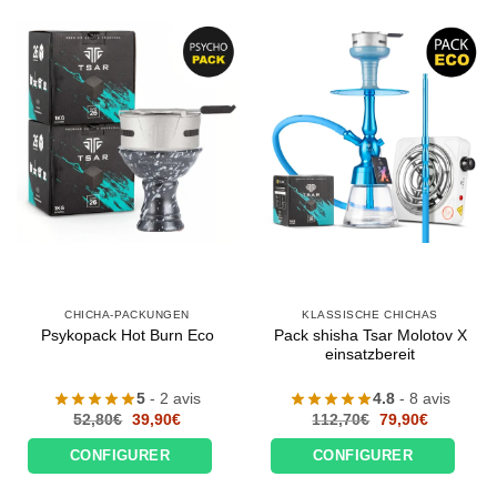
CHICHA-PACKUNGEN
KLASSISCHE CHICHAS
Pack shisha Tsar Molotov X
Psykopack Hot Burn Eco
einsatzbereit
5
- 2 avis
4.8
- 8 avis
Le
Le
Le
Le
52,80
€
39,90
€
112,70
€
79,90
€
prix
prix
prix
prix
initial
actuel
initial
actuel
CONFIGURER
CONFIGURER
était :
est :
était :
est :
52,80€.
39,90€.
112,70€.
79,90€.