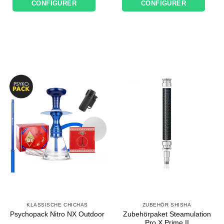
CONFIGURER
CONFIGURER
était :
est :
était :
est :
128,90€.
106,47€.
161,79€.
134,89€.
KLASSISCHE CHICHAS
ZUBEHÖR SHISHA
Zubehörpaket Steamulation
Psychopack Nitro NX Outdoor
Pro X Prime II