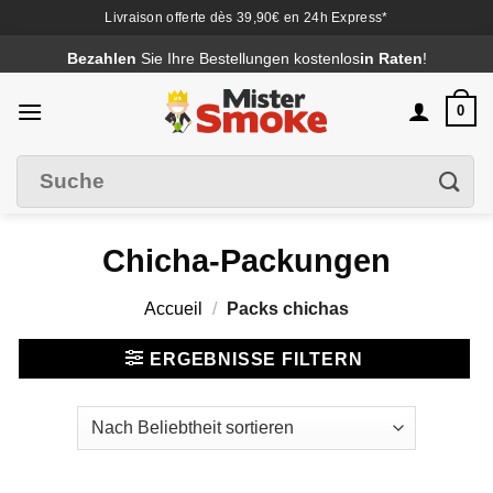
Livraison offerte dès 39,90€ en 24h Express*
Passer
Bezahlen
Sie Ihre Bestellungen kostenlos
in Raten
!
au
contenu
0
Suche
Filter
nach
:
Chicha-Packungen
Accueil
/
Packs chichas
ERGEBNISSE FILTERN