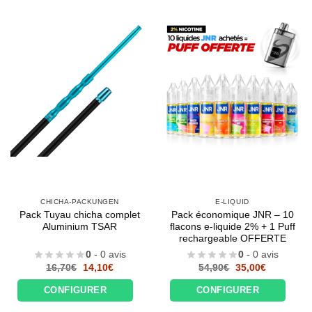
CHICHA-PACKUNGEN
E-LIQUID
Pack Tuyau chicha complet
Pack économique JNR – 10
Aluminium TSAR
flacons e-liquide 2% + 1 Puff
rechargeable OFFERTE
0
- 0 avis
0
- 0 avis
Le
Le
Le
Le
16,70
€
14,10
€
54,90
€
35,00
€
prix
prix
prix
prix
initial
actuel
initial
actuel
CONFIGURER
CONFIGURER
était :
est :
était :
est :
16,70€.
14,10€.
54,90€.
35,00€.