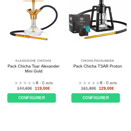
KLASSISCHE CHICHAS
CHICHA-PACKUNGEN
Pack Chicha Tsar Alexander
Pack Chicha TSAR Proton
Mini Gold
0
- 0 avis
0
- 0 avis
Le
Le
Le
Le
144,60
€
119,00
€
161,90
€
129,00
€
prix
prix
prix
prix
initial
actuel
initial
actuel
CONFIGURER
CONFIGURER
était :
est :
était :
est :
144,60€.
119,00€.
161,90€.
129,00€.