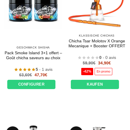
KLASSISCHE CHICHAS
Chicha Tsar Molotov X Orange
Mecanique + Booster OFFERT
GESCHMACK SHISHA
Pack Smoke Island 3+1 offert –
0
- 0 avis
Goût chicha saveurs au choix
Le
Le
59,90
€
34,90
€
prix
prix
5
- 1 avis
initial
actuel
-42%
En promo
était :
est :
Le
Le
63,60
€
47,70
€
59,90€.
34,90€.
prix
prix
initial
actuel
CONFIGURER
KAUFEN
était :
est :
63,60€.
47,70€.