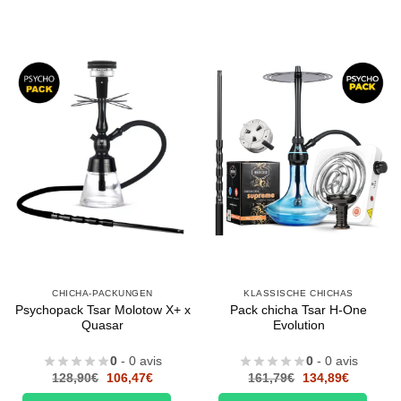
CHICHA-PACKUNGEN
KLASSISCHE CHICHAS
Psychopack Tsar Molotow X+ x
Pack chicha Tsar H-One
Quasar
Evolution
0
- 0 avis
0
- 0 avis
Le
Le
Le
Le
128,90
€
106,47
€
161,79
€
134,89
€
prix
prix
prix
prix
initial
actuel
initial
actuel