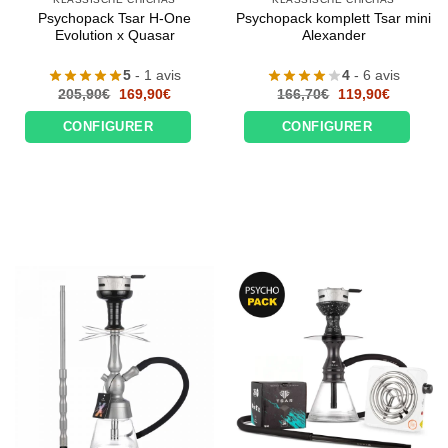
Psychopack Tsar H-One
Psychopack komplett Tsar mini
Evolution x Quasar
Alexander
5
- 1 avis
4
- 6 avis
Le
Le
Le
Le
205,90
€
169,90
€
166,70
€
119,90
€
prix
prix
prix
prix
initial
actuel
initial
actuel
CONFIGURER
CONFIGURER
était :
est :
était :
est :
205,90€.
169,90€.
166,70€.
119,90€.