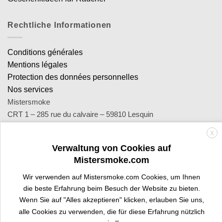
Rechtliche Informationen
Conditions générales
Mentions légales
Protection des données personnelles
Nos services
Mistersmoke
CRT 1 – 285 rue du calvaire – 59810 Lesquin
SA Royal Distribution - Siret : 449 471 465 00053 - Siren : 449
X
471 465
Verwaltung von Cookies auf
Contact : notre équipe d’experts est joignable par email
Mistersmoke.com
sav@mistersmoke.com ou par téléphone au 03 20 90 56 55 du
lundi au vendredi de 9h à 17h.
Wir verwenden auf Mistersmoke.com Cookies, um Ihnen
die beste Erfahrung beim Besuch der Website zu bieten.
Wenn Sie auf "Alles akzeptieren" klicken, erlauben Sie uns,
Credit
MasterCard
Apple
Bank
Visa
Visa
Maes
alle Cookies zu verwenden, die für diese Erfahrung nützlich