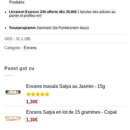
Produkts
Livraison Express 24h offerte dès 39,90€ !
Ajoutez des articles au
panier et profitez-en!
Treueprogramm
Sammeln Sie Punkte
(mehr
dazu)
UGS :
11.1.186
Catégorie :
Encens
Passt gut zu
Encens masala Satya au Jasmin - 15g
Noté
1
5
sur
1,30
€
5 basé sur
notation
Encens Satya en lot de 15 grammes - Copal
client
1,30
€