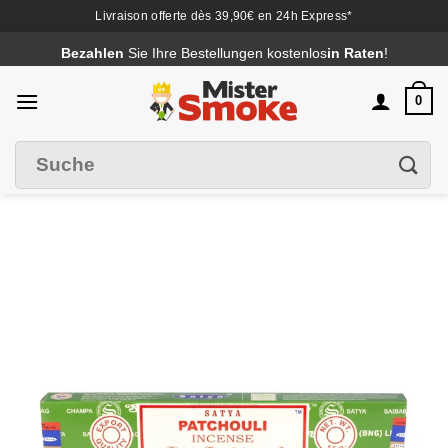
Livraison offerte dès 39,90€ en 24h Express*
Passer
Bezahlen
Sie Ihre Bestellungen kostenlos
in Raten
!
au
contenu
0
Suche
Filter
nach
: