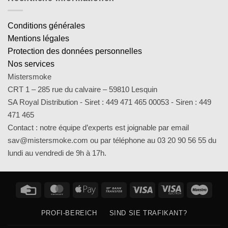
Conditions générales
Mentions légales
Protection des données personnelles
Nos services
Mistersmoke
CRT 1 – 285 rue du calvaire – 59810 Lesquin
SA Royal Distribution - Siret : 449 471 465 00053 - Siren : 449
471 465
Contact : notre équipe d’experts est joignable par email
sav@mistersmoke.com ou par téléphone au 03 20 90 56 55 du
lundi au vendredi de 9h à 17h.
Credit
MasterCard
Apple
Bank
Visa
Visa
Maes
Card
Pay
Transfer
Electron
PROFI-BEREICH
SIND SIE TRAFIKANT?