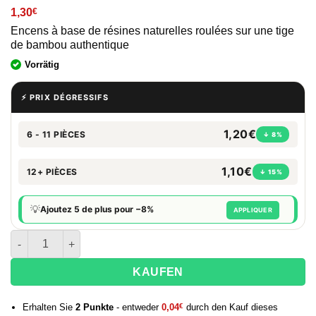
1,30
€
Encens à base de résines naturelles roulées sur une tige
de bambou authentique
Vorrätig
⚡ PRIX DÉGRESSIFS
1,20€
6 - 11 PIÈCES
↓ 8%
1,10€
12+ PIÈCES
↓ 15%
💡
Ajoutez 5 de plus pour −8%
APPLIQUER
quantité de Encens masala Satya - Patchouli - 15g
KAUFEN
Erhalten Sie
2
Punkte
- entweder
0,04
€
durch den Kauf dieses