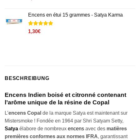
Encens en étui 15 grammes - Satya Karma
Noté
1
5
sur
1,30
€
5 basé sur
notation
client
BESCHREIBUNG
Encens Indien boisé et citronné contenant
l’arôme unique de la résine de Copal
L’
encens
Copal
de la marque Satya est maintenant sur
Mistersmoke ! Fondée en 1964 par Shri Satyam Setty,
Satya
élabore de nombreux
encens
avec des
matières
premières conformes aux normes IFRA
, garantissant