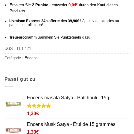
Erhalten Sie
2
Punkte
- entweder
0,04
€
durch den Kauf dieses
Produkts
Livraison Express 24h offerte dès 39,90€ !
Ajoutez des articles au
panier et profitez-en!
Treueprogramm
Sammeln Sie Punkte
(mehr
dazu)
UGS :
11.1.171
Catégorie :
Encens
Passt gut zu
Encens masala Satya - Patchouli - 15g
Noté
1
5
sur
1,30
€
5 basé sur
notation
Encens Musk Satya - Étui de 15 grammes
client
1,30
€