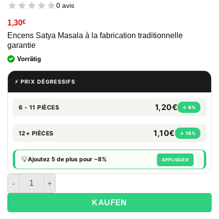
0 avis
1,30
€
Encens Satya Masala à la fabrication traditionnelle
garantie
Vorrätig
⚡ PRIX DÉGRESSIFS
1,20€
6 - 11 PIÈCES
↓ 8%
1,10€
12+ PIÈCES
↓ 15%
💡
Ajoutez 5 de plus pour −8%
APPLIQUER
quantité de Encens Satya en lot de 15 grammes - Copal
KAUFEN