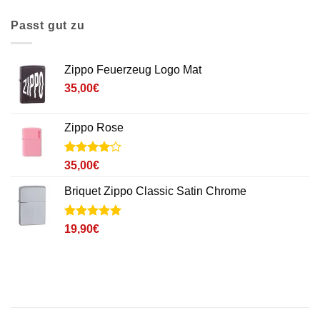
Passt gut zu
Zippo Feuerzeug Logo Mat
35,00
€
Zippo Rose
Noté
1
4
35,00
€
sur 5
basé sur
Briquet Zippo Classic Satin Chrome
notation
client
Noté
2
5
sur
19,90
€
5 basé sur
notations
client