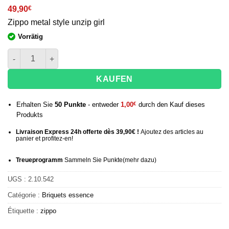
49,90
€
Zippo metal style unzip girl
Vorrätig
quantité de Briquet Zippo Zipper girl
KAUFEN
Erhalten Sie
50
Punkte
- entweder
1,00
€
durch den Kauf dieses
Produkts
Livraison Express 24h offerte dès 39,90€ !
Ajoutez des articles au
panier et profitez-en!
Treueprogramm
Sammeln Sie Punkte
(mehr
dazu)
UGS :
2.10.542
Catégorie :
Briquets essence
Étiquette :
zippo