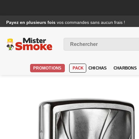
Passer
Payez en plusieurs fois
vos commandes sans aucun frais !
au
contenu
Recherche
pour :
PROMOTIONS
PACK
CHICHAS
CHARBONS