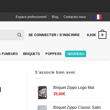
Espace professionnel
Blog
Contactez-nous
0
SE CONNECTER / S’INSCRIRE
0,00
€
S FUMEURS
BRIQUETS
POPPERS
NOUVEAU
S’associe bien avec
Briquet Zippo Logo Mat
l
35,00
€
Briquet Zippo Classic Satin