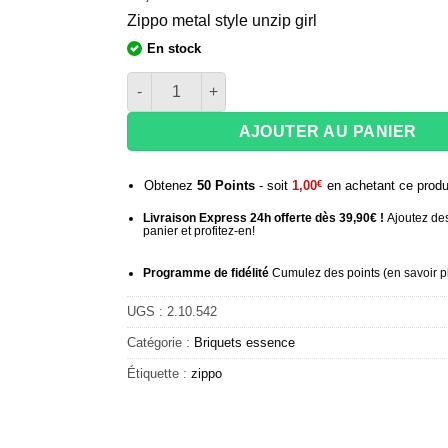
Zippo metal style unzip girl
En stock
quantité de Briquet Zippo Zipper girl
AJOUTER AU PANIER
Obtenez
50
Points
- soit
1,00
€
en achetant ce produ
Livraison Express 24h offerte dès 39,90€ !
Ajoutez des
panier et profitez-en!
Programme de fidélité
Cumulez des points (
en savoir p
UGS :
2.10.542
Catégorie :
Briquets essence
Étiquette :
zippo