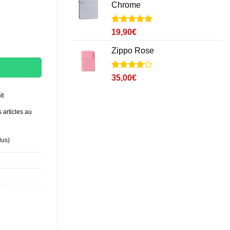
Chrome
Noté
2
5
sur
19,90
€
5 basé sur
notations
Zippo Rose
client
Noté
1
4
35,00
€
sur 5
basé sur
it
notation
client
 articles au
lus
)