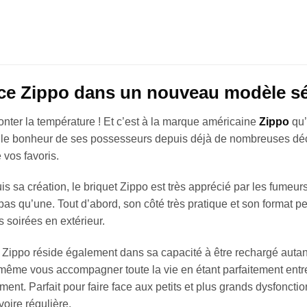
nce Zippo dans un nouveau modèle s
onter la température ! Et c’est à la marque américaine
Zippo
qu’
t le bonheur de ses possesseurs depuis déjà de nombreuses décen
vos favoris.
s sa création, le briquet Zippo est très apprécié par les fumeu
a pas qu’une. Tout d’abord, son côté très pratique et son format 
 soirées en extérieur.
et Zippo réside également dans sa capacité à être rechargé autan
 même vous accompagner toute la vie en étant parfaitement entret
niment. Parfait pour faire face aux petits et plus grands dysfo
voire régulière.