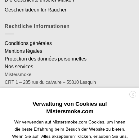
Geschenkideen für Raucher
Rechtliche Informationen
Conditions générales
Mentions légales
Protection des données personnelles
Nos services
Mistersmoke
CRT 1 – 285 rue du calvaire – 59810 Lesquin
SA Royal Distribution - Siret : 449 471 465 00053 - Siren : 449
X
471 465
Verwaltung von Cookies auf
Contact : notre équipe d’experts est joignable par email
Mistersmoke.com
sav@mistersmoke.com ou par téléphone au 03 20 90 56 55 du
lundi au vendredi de 9h à 17h.
Wir verwenden auf Mistersmoke.com Cookies, um Ihnen
die beste Erfahrung beim Besuch der Website zu bieten.
Wenn Sie auf "Alles akzeptieren" klicken, erlauben Sie uns,