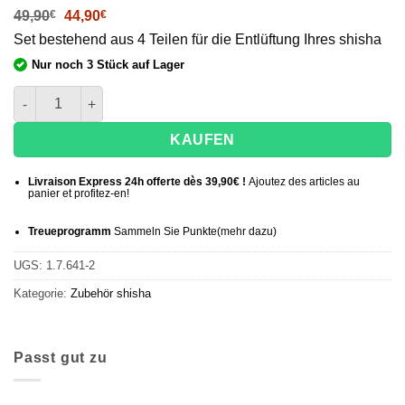
Le
Le
49,90
€
44,90
€
prix
prix
Set bestehend aus 4 Teilen für die Entlüftung Ihres shisha
initial
actuel
était :
est :
Nur noch 3 Stück auf Lager
49,90€.
44,90€.
Steamulation X Blow Off Menge + Adapter Set
KAUFEN
Livraison Express 24h offerte dès 39,90€ !
Ajoutez des articles au
panier et profitez-en!
Treueprogramm
Sammeln Sie Punkte
(mehr
dazu)
UGS:
1.7.641-2
Kategorie:
Zubehör
shisha
Passt gut zu