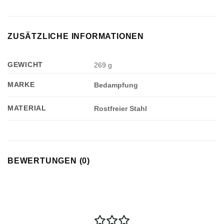
ZUSÄTZLICHE INFORMATIONEN
GEWICHT
269 g
MARKE
Bedampfung
MATERIAL
Appliquer les filtres
Rostfreier Stahl
BEWERTUNGEN (0)