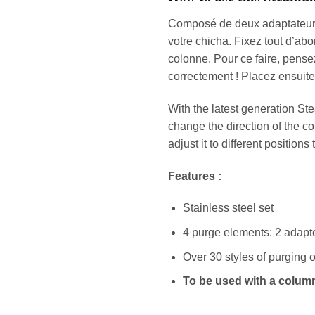
Composé de deux adaptateurs d
votre chicha. Fixez tout d’ab
colonne. Pour ce faire, pens
correctement ! Placez ensuite 
With the latest generation S
change the direction of the c
adjust it to different positio
Features :
Stainless steel set
4 purge elements: 2 adapte
Over 30 styles of purging
To be used with a column 