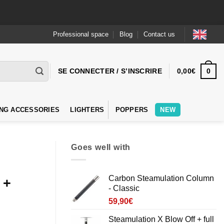
Professional space
Blog
Contact us
0
SE CONNECTER / S’INSCRIRE
0,00
€
NG ACCESSORIES
LIGHTERS
POPPERS
NEW
Goes well with
Carbon Steamulation Column
 +
- Classic
59,90
€
Steamulation X Blow Off + full