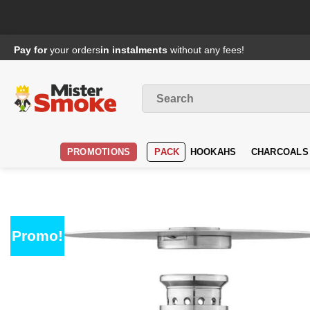
Passer
Pay for
your orders
in instalments
without any fees!
au
contenu
Search
for
:
PROMOTIONS
PACK
HOOKAHS
CHARCOALS
Promo!