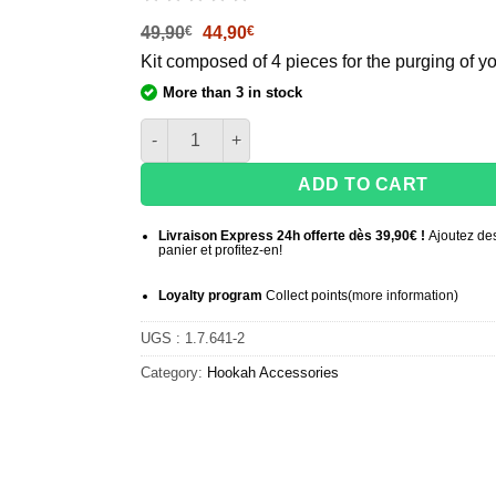
Le
Le
49,90
€
44,90
€
prix
prix
Kit composed of 4 pieces for the purging of 
initial
actuel
était :
est :
More than 3 in stock
49,90€.
44,90€.
Steamulation X Blow Off + Adapter Set
ADD TO CART
Livraison Express 24h offerte dès 39,90€ !
Ajoutez des
panier et profitez-en!
Loyalty program
Collect points
(more information
)
UGS :
1.7.641-2
Category:
Hookah Accessories