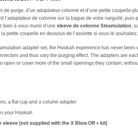
e purge, d’un adaptateur colonne et d’une petite coupelle plat
ord l’adaptateur de colonne sur la bague de votre narguilé, puis
ez bien à vous munir d’une
sleeve de colonne Steamulation
, s
la petite coupelle en dessous de l’assiette si vous le souhaitez,
teamulation adapter set, the Hookah experience has never been 
onnectors and thus vary the purging effect. The adapters are ea
ns to open or cover more of the small openings they contain, with
rs, a flat cup and a column adapter
 on your Hookah
sleeve (not supplied with the X Blow Off + kit)