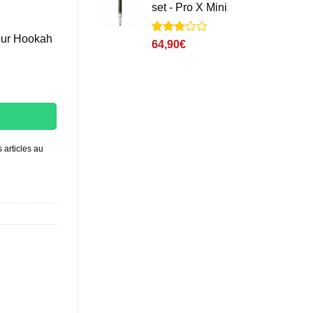
set - Pro X Mini
your Hookah
Noté
1
3
64,90
€
sur 5
basé
sur
notation
client
 articles au