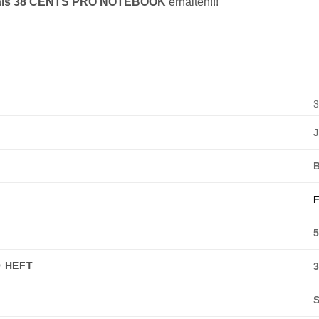
als 38 CENTS PRO NOTEBOOK
erhalten!!!
3
J
F
 HEFT
S