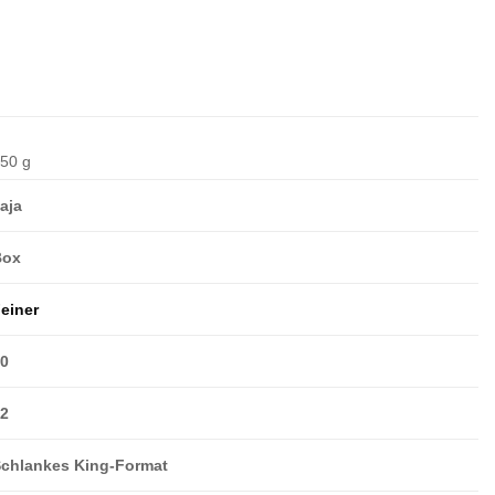
50 g
aja
Box
einer
50
32
chlankes King-Format