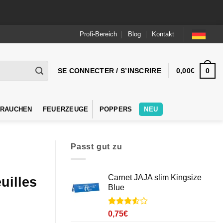
Profi-Bereich
Blog
Kontakt
0
SE CONNECTER / S’INSCRIRE
0,00
€
 RAUCHEN
FEUERZEUGE
POPPERS
NEU
Passt gut zu
Carnet JAJA slim Kingsize
uilles
Blue
Noté
4
0,75
€
3.5
sur