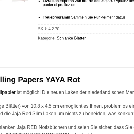
Livraison Express 24h offerte dès 39,90€ !
Ajoutez des
panier et profitez-en!
Treueprogramm
Sammeln Sie Punkte
(mehr
dazu)
SKU:
4.2.70
Kategorie:
Schlanke Blätter
lling Papers YAYA Rot
llpapier
ist möglich! Die neuen Laken der niederländischen Ma
ge Blätter) von 10,8 x 4,5 cm ermöglicht es Ihnen, problemlos ei
 die Jaja Red Slim Laken um nichts zu beneiden, was konkurrie
hlanken Jaja RED Notizbüchern und seien Sie sicher, dass Sie