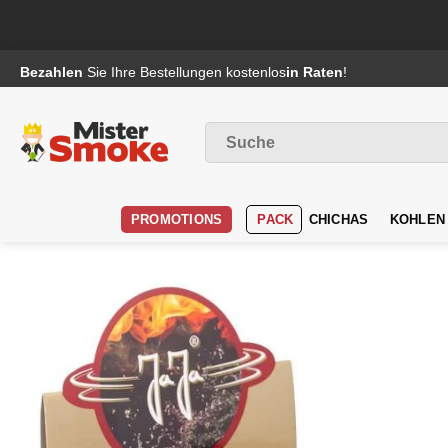
Passer
Bezahlen
Sie Ihre Bestellungen kostenlos
in Raten
!
au
contenu
Suche
nach
:
PROMOTIONS
PACK
CHICHAS
KOHLEN