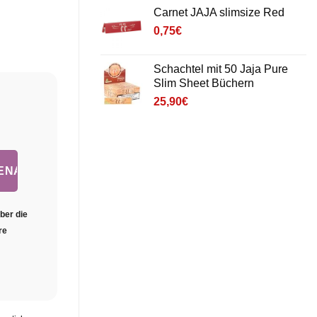
5 basé
Carnet JAJA slimsize Red
sur
notations
0,75
€
client
Schachtel mit 50 Jaja Pure
Slim Sheet Büchern
25,90
€
ber die
re