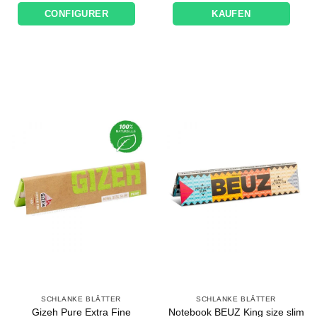
initial
actuel
CONFIGURER
KAUFEN
était :
est :
85,70€.
56,70€.
SCHLANKE BLÄTTER
SCHLANKE BLÄTTER
Gizeh Pure Extra Fine
Notebook BEUZ King size slim