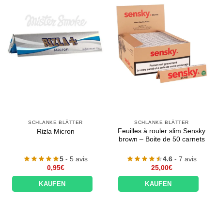
SCHLANKE BLÄTTER
SCHLANKE BLÄTTER
Feuilles à rouler slim Sensky
Rizla Micron
brown – Boite de 50 carnets
5
- 5 avis
4.6
- 7 avis
0,95
€
25,00
€
KAUFEN
KAUFEN