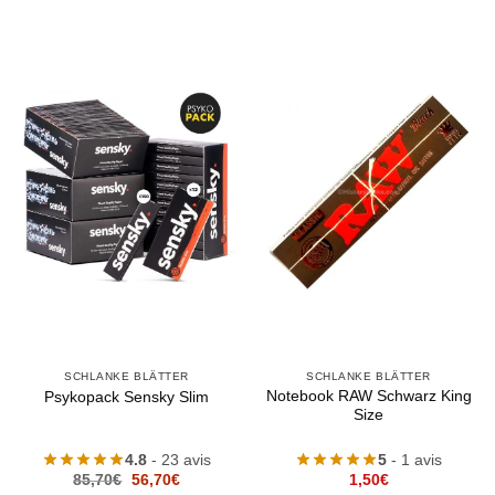
SCHLANKE BLÄTTER
SCHLANKE BLÄTTER
Notebook RAW Schwarz King
Psykopack Sensky Slim
Size
4.8
- 23 avis
5
- 1 avis
Le
Le
85,70
€
56,70
€
1,50
€
prix
prix