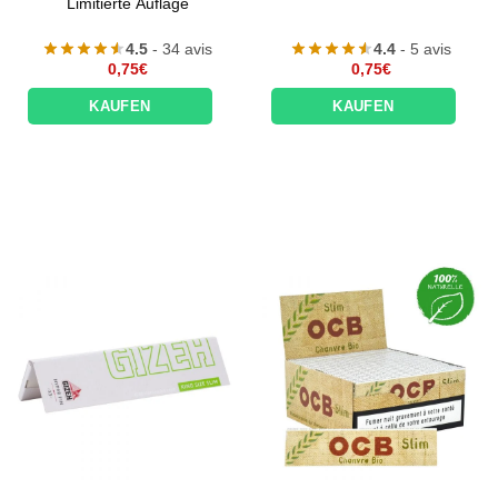
Limitierte Auflage
4.5
- 34 avis
4.4
- 5 avis
0,75
€
0,75
€
KAUFEN
KAUFEN