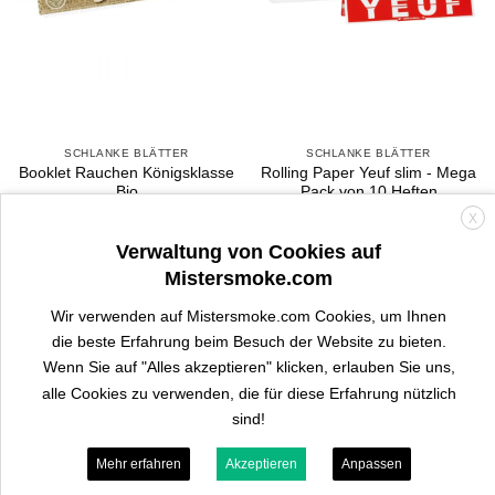
SCHLANKE BLÄTTER
SCHLANKE BLÄTTER
Booklet Rauchen Königsklasse
Rolling Paper Yeuf slim - Mega
Bio
Pack von 10 Heften
X
2
- 1 avis
5
- 3 avis
Verwaltung von Cookies auf
0,90
€
6,90
€
Mistersmoke.com
KAUFEN
KAUFEN
Wir verwenden auf Mistersmoke.com Cookies, um Ihnen
die beste Erfahrung beim Besuch der Website zu bieten.
Wenn Sie auf "Alles akzeptieren" klicken, erlauben Sie uns,
alle Cookies zu verwenden, die für diese Erfahrung nützlich
sind!
Mehr erfahren
Akzeptieren
Anpassen