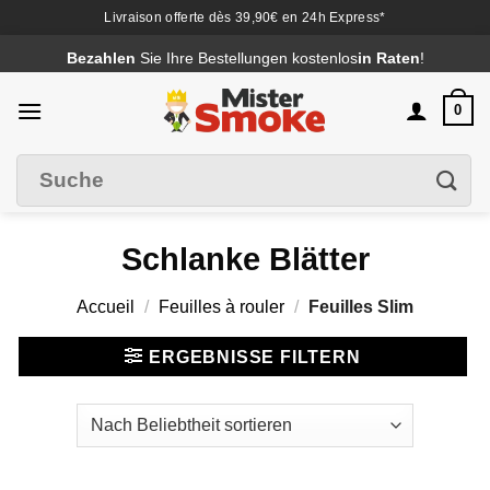
Livraison offerte dès 39,90€ en 24h Express*
Passer
Bezahlen
Sie Ihre Bestellungen kostenlos
in Raten
!
au
contenu
0
Suche
Filter
nach
:
Schlanke Blätter
Accueil
/
Feuilles à rouler
/
Feuilles Slim
ERGEBNISSE FILTERN