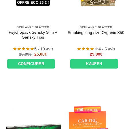
SCHLANKE BLÄTTER
SCHLANKE BLÄTTER
Psychopack Sensky Slim +
Smoking king size Organic X50
Sensky Tips
5
- 19 avis
4
- 5 avis
Le
Le
28,80
€
25,00
€
29,90
€
prix
prix
initial
actuel
CONFIGURER
KAUFEN
était :
est :
28,80€.
25,00€.