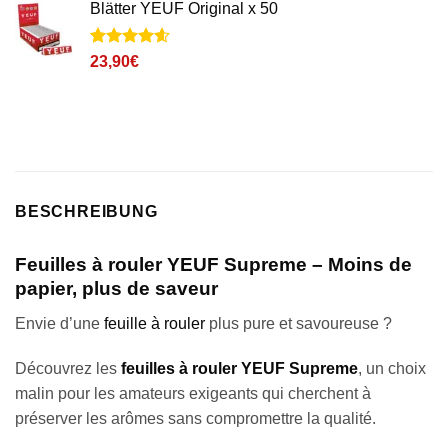
Blätter YEUF Original x 50
Noté
5
4.6
23,90
€
sur 5 basé
sur
notations
client
BESCHREIBUNG
Feuilles à rouler YEUF Supreme – Moins de
papier, plus de saveur
Envie d’une
feuille à rouler
plus pure et savoureuse ?
Découvrez les
feuilles à rouler YEUF Supreme
, un choix
malin pour les amateurs exigeants qui cherchent à
préserver les arômes sans compromettre la qualité.