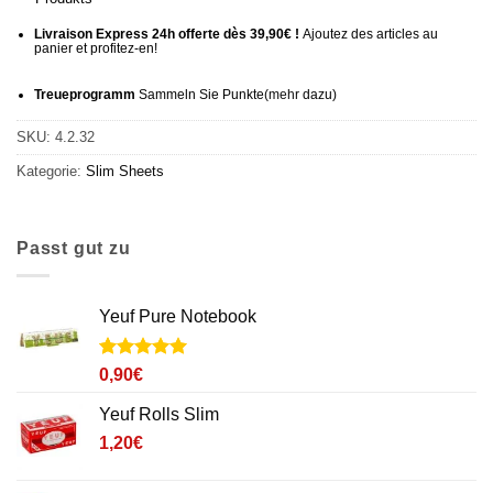
Livraison Express 24h offerte dès 39,90€ !
Ajoutez des articles au
panier et profitez-en!
Treueprogramm
Sammeln Sie Punkte
(mehr
dazu)
SKU:
4.2.32
Kategorie:
Slim Sheets
Passt gut zu
Yeuf Pure Notebook
Noté
3
5
sur
0,90
€
5 basé sur
notations
Yeuf Rolls Slim
client
1,20
€