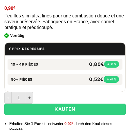
0,90
€
Feuilles slim ultra fines pour une combustion douce et une
saveur préservée. Fabriquées en France, avec carnet
pratique et prédécoupé.
Vorrätig
⚡ PRIX DÉGRESSIFS
0,80€
10 - 49 PIÈCES
↓ 11%
0,52€
50+ PIÈCES
↓ 42%
Menge des Carnet Yeuf Supreme
KAUFEN
Erhalten Sie
1
Punkt
- entweder
0,02
€
durch den Kauf dieses
Produkts