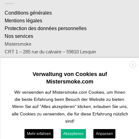
Conditions générales
Mentions légales
Protection des données personnelles
Nos services
Mistersmoke
CRT 1 – 285 rue du calvaire – 59810 Lesquin
SA Royal Distribution - Siret : 449 471 465 00053 - Siren : 449
X
471 465
Verwaltung von Cookies auf
Contact : notre équipe d’experts est joignable par email
Mistersmoke.com
sav@mistersmoke.com ou par téléphone au 03 20 90 56 55 du
lundi au vendredi de 9h à 17h.
Wir verwenden auf Mistersmoke.com Cookies, um Ihnen
die beste Erfahrung beim Besuch der Website zu bieten.
Wenn Sie auf "Alles akzeptieren" klicken, erlauben Sie uns,
Credit
MasterCard
Apple
Bank
Visa
Visa
Maes
alle Cookies zu verwenden, die für diese Erfahrung nützlich
Card
Pay
Transfer
Electron
sind!
PROFI-BEREICH
SIND SIE TRAFIKANT?
Mehr erfahren
Akzeptieren
Anpassen