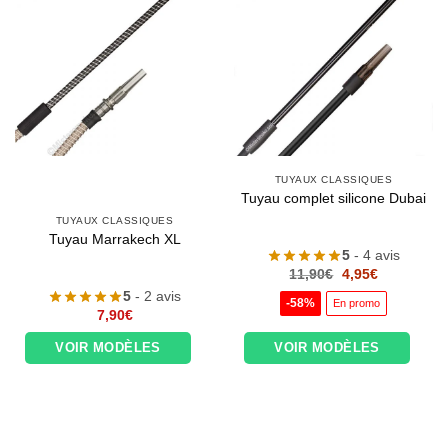
TUYAUX CLASSIQUES
Tuyau complet silicone Dubai
TUYAUX CLASSIQUES
Tuyau Marrakech XL
5
- 4 avis
Le
Le
11,90
€
4,95
€
prix
prix
5
- 2 avis
initial
actuel
-58%
En promo
était :
est :
7,90
€
11,90€.
4,95€.
VOIR MODÈLES
VOIR MODÈLES