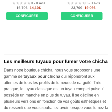
0
- 0 avis
0
- 0 avis
Le
Le
Le
Le
16,70
€
14,10
€
23,70
€
19,06
€
prix
prix
prix
prix
initial
actuel
initial
actuel
CONFIGURER
CONFIGURER
était :
est :
était :
est :
16,70€.
14,10€.
23,70€.
19,06€.
Les meilleurs tuyaux pour fumer votre chicha
Dans notre boutique chicha, nous vous proposons une
gamme de
tuyaux pour chicha
qui répondront aux
attentes de tous les profils de fumeurs de narguilé. Très
pratique, le tuyau classique est un tuyau complet puisqu'il
possède un manche en plus du tuyau. Il se décline en
plusieurs versions en fonction de vos goûts esthétiques et
du ressenti que vous souhaitez avoir lorsque vous fumez la