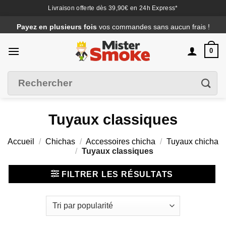
Livraison offerte dès 39,90€ en 24h Express*
Passer
Payez en plusieurs fois
vos commandes sans aucun frais !
au
contenu
0
Recherche
Filtrer
pour :
Tuyaux classiques
Accueil
/
Chichas
/
Accessoires chicha
/
Tuyaux chicha
/
Tuyaux classiques
FILTRER LES RÉSULTATS