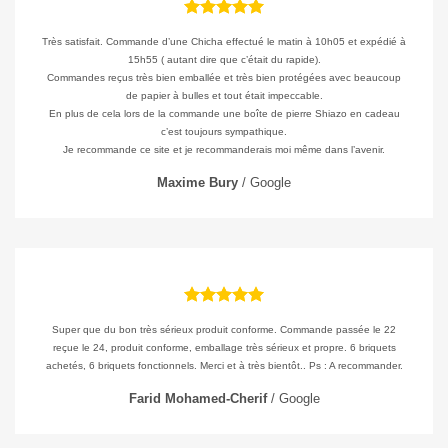
Très satisfait. Commande d’une Chicha effectué le matin à 10h05 et expédié à
15h55 ( autant dire que c’était du rapide).
Commandes reçus très bien emballée et très bien protégées avec beaucoup
de papier à bulles et tout était impeccable.
En plus de cela lors de la commande une boîte de pierre Shiazo en cadeau
c’est toujours sympathique.
Je recommande ce site et je recommanderais moi même dans l’avenir.
Maxime Bury
/
Google
Super que du bon très sérieux produit conforme. Commande passée le 22
reçue le 24, produit conforme, emballage très sérieux et propre. 6 briquets
achetés, 6 briquets fonctionnels. Merci et à très bientôt.. Ps : A recommander.
Farid Mohamed-Cherif
/
Google