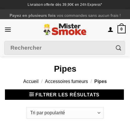
Livraison offerte dès 39,90€ en 24h Express*
Passer
4 fois sans frais
c'est possible avec
Alma
au
contenu
0
Recherche
Filtrer
pour :
Pipes
Accueil
/
Accessoires fumeurs
/
Pipes
FILTRER LES RÉSULTATS