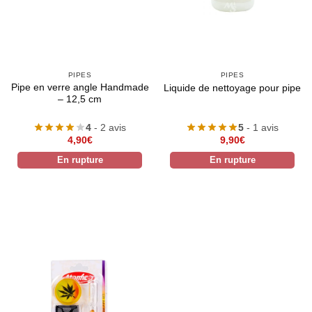
PIPES
PIPES
Pipe en verre angle Handmade
Liquide de nettoyage pour pipe
– 12,5 cm
4
- 2 avis
5
- 1 avis
4,90
€
9,90
€
En rupture
En rupture