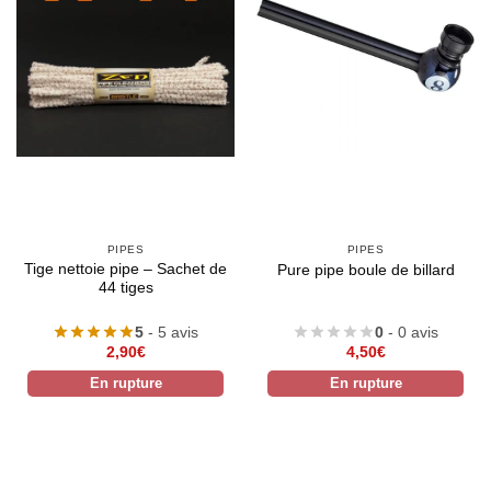
PIPES
PIPES
Tige nettoie pipe – Sachet de
Pure pipe boule de billard
44 tiges
5
- 5 avis
0
- 0 avis
2,90
€
4,50
€
En rupture
En rupture