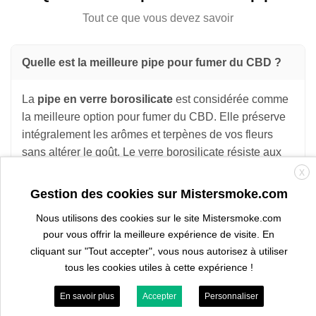
Tout ce que vous devez savoir
Quelle est la meilleure pipe pour fumer du CBD ?
La
pipe en verre borosilicate
est considérée comme
la meilleure option pour fumer du CBD. Elle préserve
intégralement les arômes et terpènes de vos fleurs
sans altérer le goût. Le verre borosilicate résiste aux
hautes températures et se nettoie très facilement. Pour
X
une utilisation nomade, les modèles compacts en
Gestion des cookies sur Mistersmoke.com
métal restent un excellent choix.
Nous utilisons des cookies sur le site Mistersmoke.com
pour vous offrir la meilleure expérience de visite. En
cliquant sur "Tout accepter", vous nous autorisez à utiliser
Pipe ou vaporisateur : quelle différence pour le
tous les cookies utiles à cette expérience !
CBD ?
En savoir plus
Accepter
Personnaliser
La
pipe
fonctionne par combustion directe tandis que