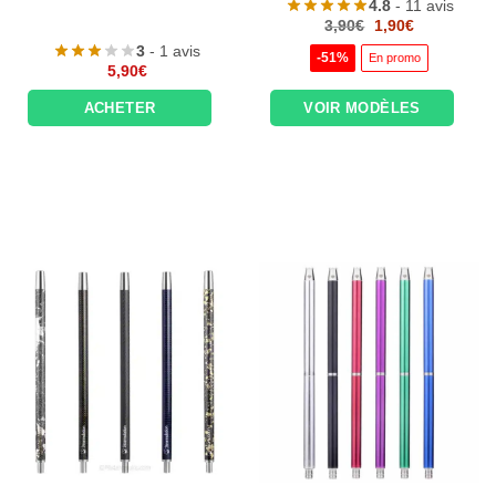
4.8
- 11 avis
Le
Le
3,90
€
1,90
€
prix
prix
3
- 1 avis
initial
actuel
-51%
En promo
était :
est :
5,90
€
3,90€.
1,90€.
ACHETER
VOIR MODÈLES