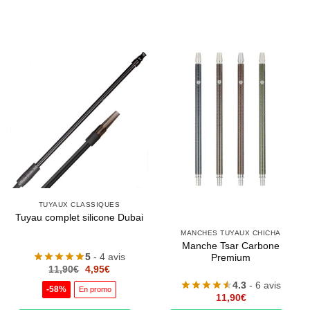
TUYAUX CLASSIQUES
Tuyau complet silicone Dubai
MANCHES TUYAUX CHICHA
Manche Tsar Carbone
5
- 4 avis
Premium
Le
Le
11,90
€
4,95
€
prix
prix
4.3
- 6 avis
initial
actuel
-58%
En promo
était :
est :
11,90
€
11,90€.
4,95€.