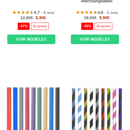
interchangeables
4.7
- 6 avis
4.8
- 5 avis
Le
Le
Le
Le
12,90
€
6,90
€
19,00
€
9,90
€
prix
prix
prix
prix
initial
actuel
initial
actuel
-47%
-48%
En promo
En promo
était :
est :
était :
est :
12,90€.
6,90€.
19,00€.
9,90€.
VOIR MODÈLES
VOIR MODÈLES