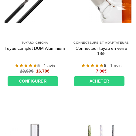
TUYAUX CHICHA
CONNECTEURS ET ADAPTATEURS
Connecteur tuyau en verre
Tuyau complet DUM Aluminium
18/8
5
- 1 avis
5
- 1 avis
Le
Le
18,80
€
16,70
€
7,90
€
prix
prix
initial
actuel
CONFIGURER
ACHETER
était :
est :
18,80€.
16,70€.