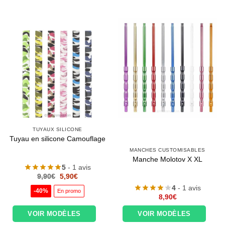
TUYAUX SILICONE
Tuyau en silicone Camouflage
MANCHES CUSTOMISABLES
Manche Molotov X XL
5
- 1 avis
Le
Le
9,90
€
5,90
€
prix
prix
4
- 1 avis
initial
actuel
-40%
En promo
était :
est :
8,90
€
9,90€.
5,90€.
VOIR MODÈLES
VOIR MODÈLES