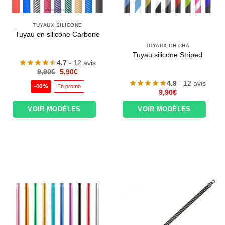
TUYAUX SILICONE
Tuyau en silicone Carbone
TUYAUX CHICHA
Tuyau silicone Striped
4.7
- 12 avis
Le
Le
9,90
€
5,90
€
prix
prix
4.9
- 12 avis
initial
actuel
-40%
En promo
était :
est :
9,90
€
9,90€.
5,90€.
VOIR MODÈLES
VOIR MODÈLES