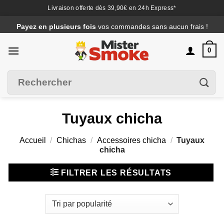
Livraison offerte dès 39,90€ en 24h Express*
Passer
Payez en plusieurs fois
vos commandes sans aucun frais !
au
contenu
0
Recherche
Filtrer
pour :
Tuyaux chicha
Accueil
/
Chichas
/
Accessoires chicha
/
Tuyaux
chicha
FILTRER LES RÉSULTATS