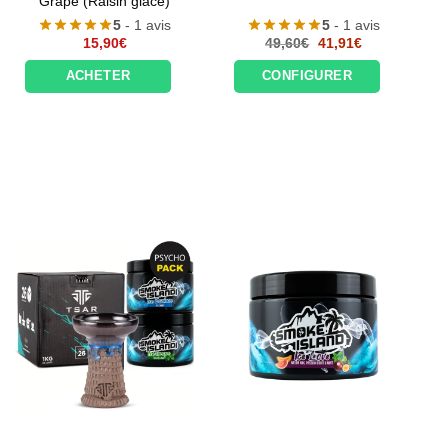
Grape (Raisin glacé)
5
- 1 avis
5
- 1 avis
Le
Le
15,90
€
49,60
€
41,91
€
prix
prix
initial
actuel
ACHETER
CONFIGURER
était :
est :
49,60€.
41,91€.