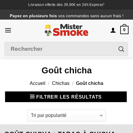
Livraison offerte dès 39,90€ en 24h Express*
Passer
Payez en plusieurs fois
vos commandes sans aucun frais !
au
contenu
0
Recherche
Filtrer
pour :
Goût chicha
Accueil
/
Chichas
/
Goût chicha
FILTRER LES RÉSULTATS