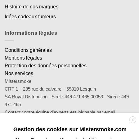
Histoire de nos marques
Idées cadeaux fumeurs
Informations légales
Conditions générales
Mentions légales
Protection des données personnelles
Nos services
Mistersmoke
CRT 1 – 285 rue du calvaire – 59810 Lesquin
SA Royal Distribution - Siret : 449 471 465 00053 - Siren : 449
471 465
Contact : notre équipe d’experts est joignable par email
sav@mistersmoke.com ou par téléphone au 03 20 90 56 55 du
X
lundi au vendredi de 9h à 17h.
Gestion des cookies sur Mistersmoke.com