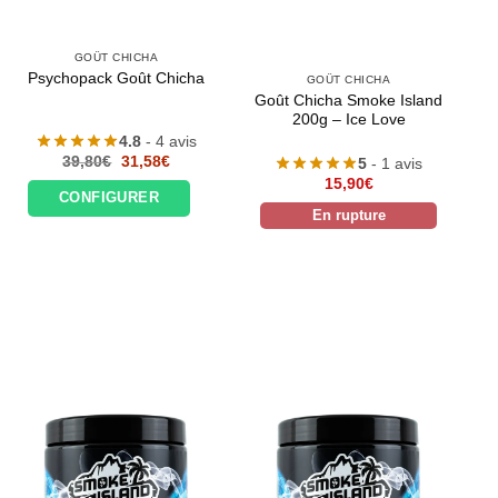
GOÛT CHICHA
Psychopack Goût Chicha
GOÛT CHICHA
Goût Chicha Smoke Island
200g – Ice Love
4.8
- 4 avis
Le
Le
39,80
€
31,58
€
5
- 1 avis
prix
prix
15,90
€
initial
actuel
CONFIGURER
était :
est :
En rupture
39,80€.
31,58€.