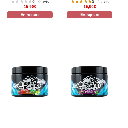
0
- 0 avis
5
- 1 avis
15,90
€
15,90
€
En rupture
En rupture