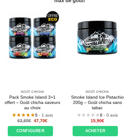
max de goût!
GOÛT CHICHA
GOÛT CHICHA
Pack Smoke Island 3+1
Smoke Island Ice Pistachio
offert – Goût chicha saveurs
200g – Goût chicha sans
au choix
tabac
5
- 1 avis
0
- 0 avis
Le
Le
63,60
€
47,70
€
15,90
€
prix
prix
initial
actuel
CONFIGURER
ACHETER
était :
est :
63,60€.
47,70€.