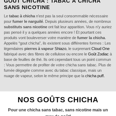
GOÛT CHICHA : TABAC À CHICHA
SANS NICOTINE
Le
tabac à chicha
n’est pas la seul consommable nécessaire
pour
fumer le narguilé
. Depuis plusieurs années, de nombreux
substituts sans nicotine
ont fait leur apparition. Vous n’y auriez
pas pensé il y a quelques années encore ! Et pourtant ces
produits vont bouleverser votre manière de
fumer la chicha
.
Appelés “gout chicha”, ils existent sous différentes formes : Les
légendaires
pierres à vapeur
Shiazo
, le surprenant
Cloud One
fabriqué avec des fibres de cellulose ou encore le
Goût Zodiac
à
base de feuilles de thé. Ils ont cependant tous un point commun
: Vous permettre de profiter de votre chicha sans tabac. Plus de
fumée dégagée comme avec du tabac classique, mais un
nuage de vapeur, selon le même principe que la
chicha puff.
NOS GOÛTS CHICHA
Pour une chicha sans tabac, sans nicotine mais un