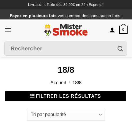
Livraison offerte dès 39,90€ en 24h Express*
Passer
Payez en plusieurs fois
vos commandes sans aucun frais !
au
contenu
0
Recherche
Filtrer
pour :
18/8
Accueil
/
18/8
FILTRER LES RÉSULTATS