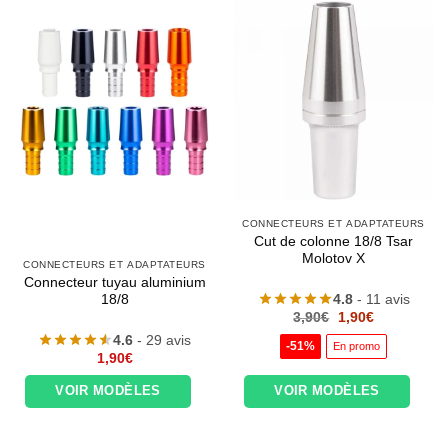
CONNECTEURS ET ADAPTATEURS
Cut de colonne 18/8 Tsar
Molotov X
CONNECTEURS ET ADAPTATEURS
Connecteur tuyau aluminium
4.8
- 11 avis
18/8
Le
Le
3,90
€
1,90
€
prix
prix
4.6
- 29 avis
initial
actuel
-51%
En promo
était :
est :
1,90
€
3,90€.
1,90€.
VOIR MODÈLES
VOIR MODÈLES