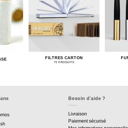
FILTRES CARTON
FU
SSE
75 PRODUITS
lans
Besoin d’aide ?
Livraison
romos
Paiement sécurisé
ash