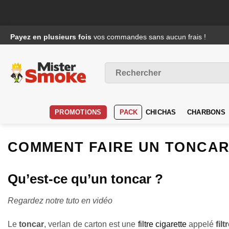
Passer
Payez en plusieurs fois
vos commandes sans aucun frais !
au
contenu
Recherche
pour :
PROMOTIONS
PACK
CHICHAS
CHARBONS
COMMENT FAIRE UN TONCAR
Qu’est-ce qu’un toncar ?
Regardez notre tuto en vidéo
Le
toncar
, verlan de carton est une
filtre cigarette
appelé
filt