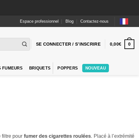
Espace professionnel
Blog
Contactez-nous
0
SE CONNECTER / S’INSCRIRE
0,00
€
S FUMEURS
BRIQUETS
POPPERS
NOUVEAU
 filtre pour
fumer des cigarettes roulées
. Placé à l’extrémité