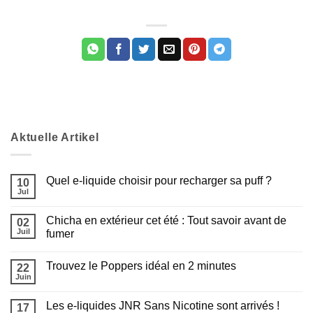
Aktuelle Artikel
Quel e-liquide choisir pour recharger sa puff ?
10
Jul
Aucun
commentaire
sur
Chicha en extérieur cet été : Tout savoir avant de
02
Quel
e-
Juil
fumer
liquide
Aucun
choisir
commentaire
pour
Trouvez le Poppers idéal en 2 minutes
sur
22
recharger
Chicha
sa
Juin
Aucun
en
puff
commentaire
Appliquer les filtres
extérieur
?
sur
cet
Les e-liquides JNR Sans Nicotine sont arrivés !
17
Trouvez
été