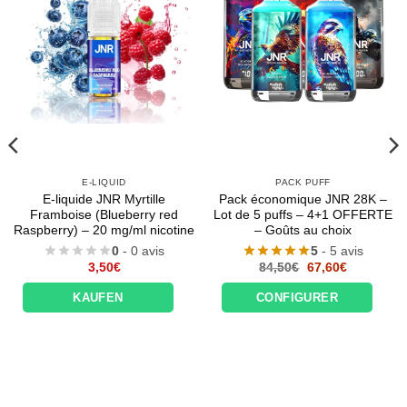
E-LIQUID
PACK PUFF
E-liquide JNR Myrtille
Pack économique JNR 28K –
Framboise (Blueberry red
Lot de 5 puffs – 4+1 OFFERTE
Raspberry) – 20 mg/ml nicotine
– Goûts au choix
0
- 0 avis
5
- 5 avis
Le
Le
3,50
€
84,50
€
67,60
€
prix
prix
initial
actuel
KAUFEN
CONFIGURER
était :
est :
84,50€.
67,60€.