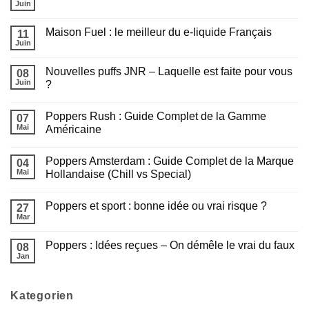
le
Juin
:
Aucun
Poppers
Tout
commentaire
idéal
sur
savoir
en
Maison Fuel : le meilleur du e-liquide Français
11
Les
avant
2
e-
Juin
de
Aucun
minutes
liquides
fumer
commentaire
JNR
sur
Sans
Nouvelles puffs JNR – Laquelle est faite pour vous
08
Maison
Nicotine
Fuel
Juin
?
sont
:
arrivés
Aucun
le
!
commentaire
meilleur
Poppers Rush : Guide Complet de la Gamme
sur
07
du
Nouvelles
e-
Mai
Américaine
puffs
liquide
JNR
Aucun
Français
–
commentaire
Poppers Amsterdam : Guide Complet de la Marque
Laquelle
sur
04
est
Poppers
Mai
Hollandaise (Chill vs Special)
faite
Rush
pour
:
Aucun
vous
Guide
commentaire
Poppers et sport : bonne idée ou vrai risque ?
?
Complet
sur
27
de
Poppers
Mar
Aucun
la
Amsterdam
commentaire
Gamme
:
sur
Américaine
Guide
Poppers : Idées reçues – On démêle le vrai du faux
08
Poppers
Complet
et
Jan
de
Aucun
sport
la
commentaire
:
sur
Marque
bonne
Poppers
Hollandaise
idée
Kategorien
:
(Chill
ou
Idées
vs
vrai