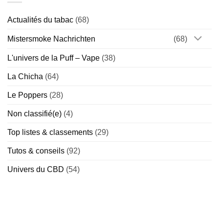
reçues
Special)
risque
–
?
On
Actualités du tabac
(68)
démêle
le
vrai
Mistersmoke Nachrichten
(68)
du
faux
L'univers de la Puff – Vape
(38)
La Chicha
(64)
Le Poppers
(28)
Non classifié(e)
(4)
Top listes & classements
(29)
Tutos & conseils
(92)
Univers du CBD
(54)