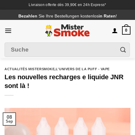
Livraison offerte dès 39,90€ en 24h Express*
Passer
Bezahlen
Sie Ihre Bestellungen kostenlos
in Raten
!
au
contenu
0
Suche
Filter
nach
:
ACTUALITÉS MISTERSMOKE
,
L'UNIVERS DE LA PUFF - VAPE
Les nouvelles recharges e liquide JNR
sont là !
08
Sep