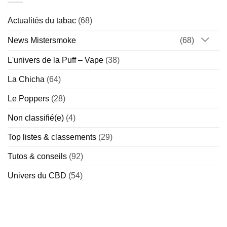
reçues
Special)
risque
–
?
On
Actualités du tabac
(68)
démêle
le
vrai
News Mistersmoke
(68)
du
faux
L'univers de la Puff – Vape
(38)
La Chicha
(64)
Le Poppers
(28)
Non classifié(e)
(4)
Top listes & classements
(29)
Tutos & conseils
(92)
Univers du CBD
(54)