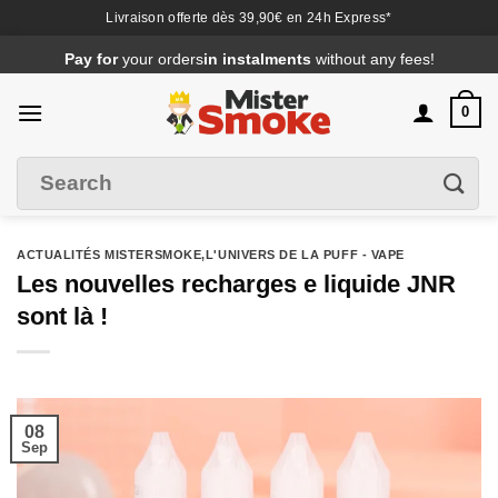
Livraison offerte dès 39,90€ en 24h Express*
Passer
Pay for
your orders
in instalments
without any fees!
au
contenu
0
Search
Filter
for
:
ACTUALITÉS MISTERSMOKE
,
L'UNIVERS DE LA PUFF - VAPE
Les nouvelles recharges e liquide JNR
sont là !
08
Sep