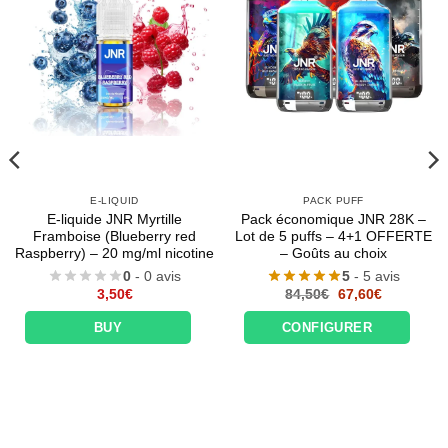
E-LIQUID
PACK PUFF
E-liquide JNR Myrtille
Pack économique JNR 28K –
Framboise (Blueberry red
Lot de 5 puffs – 4+1 OFFERTE
Raspberry) – 20 mg/ml nicotine
– Goûts au choix
0
- 0 avis
5
- 5 avis
Le
Le
3,50
€
84,50
€
67,60
€
prix
prix
initial
actuel
BUY
CONFIGURER
était :
est :
84,50€.
67,60€.