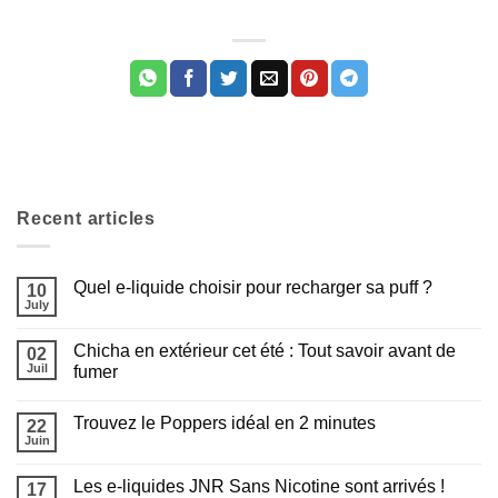
Recent articles
Quel e-liquide choisir pour recharger sa puff ?
10
July
Aucun
commentaire
sur
Chicha en extérieur cet été : Tout savoir avant de
02
Quel
e-
Juil
fumer
liquide
Aucun
choisir
commentaire
pour
Trouvez le Poppers idéal en 2 minutes
sur
22
recharger
Chicha
sa
Juin
Aucun
en
puff
commentaire
Appliquer les filtres
extérieur
?
sur
cet
Les e-liquides JNR Sans Nicotine sont arrivés !
17
Trouvez
été