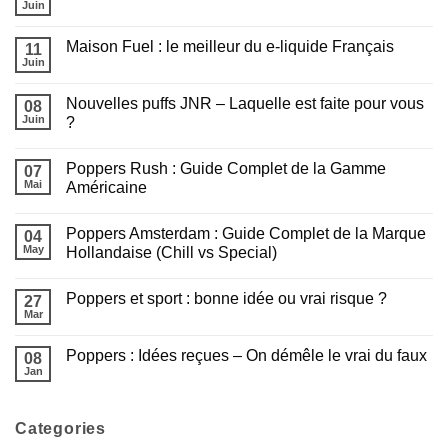
le
Juin
:
Aucun
Poppers
Tout
commentaire
idéal
sur
savoir
en
Maison Fuel : le meilleur du e-liquide Français
11
Les
avant
2
e-
Juin
de
Aucun
minutes
liquides
fumer
commentaire
JNR
sur
Sans
Nouvelles puffs JNR – Laquelle est faite pour vous
08
Maison
Nicotine
Fuel
Juin
?
sont
:
arrivés
Aucun
le
!
commentaire
meilleur
Poppers Rush : Guide Complet de la Gamme
sur
07
du
Nouvelles
e-
Mai
Américaine
puffs
liquide
JNR
Aucun
Français
–
commentaire
Poppers Amsterdam : Guide Complet de la Marque
Laquelle
sur
04
est
Poppers
May
Hollandaise (Chill vs Special)
faite
Rush
pour
:
Aucun
vous
Guide
commentaire
Poppers et sport : bonne idée ou vrai risque ?
?
Complet
sur
27
de
Poppers
Mar
Aucun
la
Amsterdam
commentaire
Gamme
:
sur
Américaine
Guide
Poppers : Idées reçues – On démêle le vrai du faux
08
Poppers
Complet
et
Jan
de
Aucun
sport
la
commentaire
:
sur
Marque
bonne
Poppers
Hollandaise
idée
Categories
:
(Chill
ou
Idées
vs
vrai