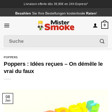
Livraison offerte dès 39,90€ en 24h Express*
Passer
Bezahlen
Sie Ihre Bestellungen kostenlos
in Raten
!
au
contenu
0
Suche
Filter
nach
:
POPPERS
Poppers : Idées reçues – On démêle le
vrai du faux
08
Jan