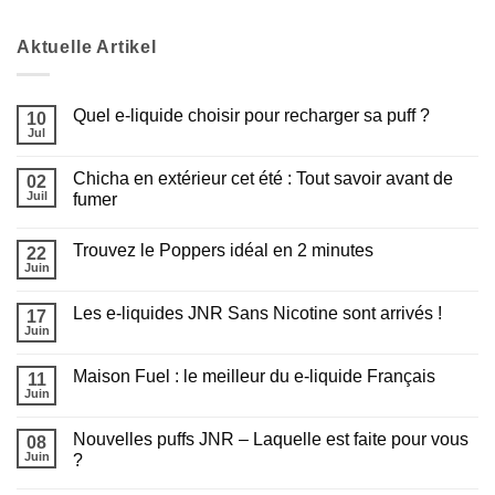
Aktuelle Artikel
Quel e-liquide choisir pour recharger sa puff ?
10
Jul
Aucun
commentaire
sur
Chicha en extérieur cet été : Tout savoir avant de
02
Quel
e-
Juil
fumer
liquide
Aucun
choisir
commentaire
pour
Trouvez le Poppers idéal en 2 minutes
sur
22
recharger
Chicha
sa
Juin
Aucun
en
puff
commentaire
extérieur
?
sur
cet
Les e-liquides JNR Sans Nicotine sont arrivés !
17
Trouvez
été
le
Juin
:
Aucun
Poppers
Tout
commentaire
idéal
sur
savoir
en
Maison Fuel : le meilleur du e-liquide Français
11
Les
avant
2
e-
Juin
de
Aucun
minutes
liquides
fumer
commentaire
JNR
sur
Sans
Nouvelles puffs JNR – Laquelle est faite pour vous
08
Maison
Nicotine
Fuel
Juin
?
sont
:
arrivés
Aucun
le
!