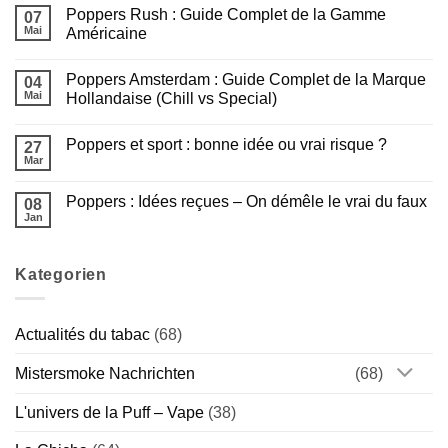
commentaire
meilleur
Poppers Rush : Guide Complet de la Gamme
sur
07
du
Nouvelles
e-
Mai
Américaine
puffs
liquide
JNR
Aucun
Français
–
commentaire
Poppers Amsterdam : Guide Complet de la Marque
Laquelle
sur
04
est
Poppers
Mai
Hollandaise (Chill vs Special)
faite
Rush
pour
:
Aucun
vous
Guide
commentaire
Poppers et sport : bonne idée ou vrai risque ?
?
Complet
sur
27
de
Poppers
Mar
Aucun
la
Amsterdam
commentaire
Gamme
:
sur
Américaine
Guide
Poppers : Idées reçues – On démêle le vrai du faux
08
Poppers
Complet
et
Jan
de
Aucun
sport
la
commentaire
:
sur
Marque
bonne
Poppers
Hollandaise
idée
Kategorien
:
(Chill
ou
Idées
vs
vrai
reçues
Special)
risque
–
?
On
Actualités du tabac
(68)
démêle
le
vrai
Mistersmoke Nachrichten
(68)
du
faux
L'univers de la Puff – Vape
(38)