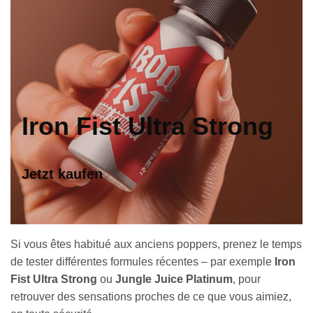
Iron Fist Ultra Strong
Jetzt kaufen
Si vous êtes habitué aux anciens poppers, prenez le temps
de tester différentes formules récentes – par exemple
Iron
Fist Ultra Strong
ou
Jungle Juice Platinum
, pour
retrouver des sensations proches de ce que vous aimiez,