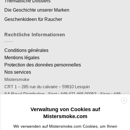
Thematische Dossiers
Die Geschichte unserer Marken
Geschenkideen für Raucher
Rechtliche Informationen
Conditions générales
Mentions légales
Protection des données personnelles
Nos services
Mistersmoke
CRT 1 – 285 rue du calvaire – 59810 Lesquin
SA Royal Distribution - Siret : 449 471 465 00053 - Siren : 449
X
471 465
Contact : notre équipe d’experts est joignable par email
Verwaltung von Cookies auf
sav@mistersmoke.com ou par téléphone au 03 20 90 56 55 du
Mistersmoke.com
lundi au vendredi de 9h à 17h.
Wir verwenden auf Mistersmoke.com Cookies, um Ihnen