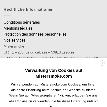
Rechtliche Informationen
Conditions générales
Mentions légales
Protection des données personnelles
Nos services
Mistersmoke
CRT 1 – 285 rue du calvaire – 59810 Lesquin
SA Royal Distribution - Siret : 449 471 465 00053 - Siren : 449
X
471 465
Verwaltung von Cookies auf
Contact : notre équipe d’experts est joignable par email
Mistersmoke.com
sav@mistersmoke.com ou par téléphone au 03 20 90 56 55 du
lundi au vendredi de 9h à 17h.
Wir verwenden auf Mistersmoke.com Cookies, um Ihnen
die beste Erfahrung beim Besuch der Website zu bieten.
Wenn Sie auf "Alles akzeptieren" klicken, erlauben Sie uns,
Credit
MasterCard
Apple
Bank
Visa
Visa
Maes
alle Cookies zu verwenden, die für diese Erfahrung nützlich
Card
Pay
Transfer
Electron
sind!