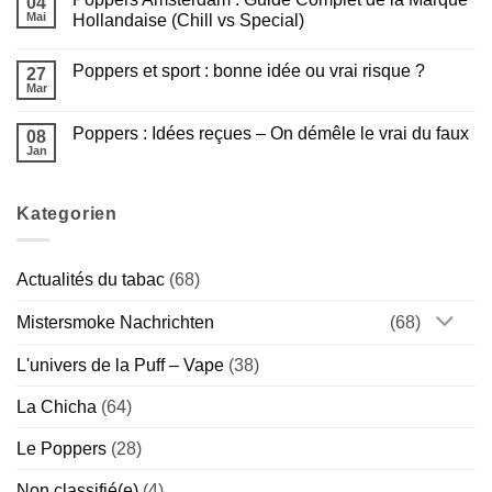
04
est
Poppers
Mai
Hollandaise (Chill vs Special)
faite
Rush
pour
:
Aucun
vous
Guide
commentaire
Poppers et sport : bonne idée ou vrai risque ?
?
Complet
sur
27
de
Poppers
Mar
Aucun
la
Amsterdam
commentaire
Gamme
:
sur
Américaine
Guide
Poppers : Idées reçues – On démêle le vrai du faux
08
Poppers
Complet
et
Jan
de
Aucun
sport
la
commentaire
:
sur
Marque
bonne
Poppers
Hollandaise
idée
Kategorien
:
(Chill
ou
Idées
vs
vrai
reçues
Special)
risque
–
?
On
Actualités du tabac
(68)
démêle
le
vrai
Mistersmoke Nachrichten
(68)
du
faux
L'univers de la Puff – Vape
(38)
La Chicha
(64)
Le Poppers
(28)
Non classifié(e)
(4)