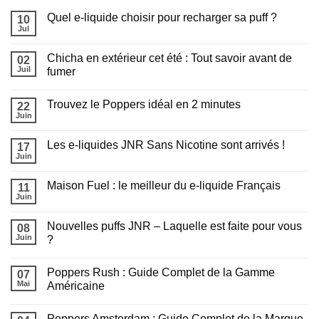
Quel e-liquide choisir pour recharger sa puff ?
10
Jul
Aucun
commentaire
sur
Chicha en extérieur cet été : Tout savoir avant de
02
Quel
e-
Juil
fumer
liquide
Aucun
choisir
commentaire
pour
Trouvez le Poppers idéal en 2 minutes
sur
22
recharger
Chicha
sa
Juin
Aucun
en
puff
commentaire
extérieur
?
sur
cet
Les e-liquides JNR Sans Nicotine sont arrivés !
17
Trouvez
été
le
Juin
:
Aucun
Poppers
Tout
commentaire
idéal
sur
savoir
en
Maison Fuel : le meilleur du e-liquide Français
11
Les
avant
2
e-
Juin
de
Aucun
minutes
liquides
fumer
commentaire
JNR
sur
Sans
Nouvelles puffs JNR – Laquelle est faite pour vous
08
Maison
Nicotine
Fuel
Juin
?
sont
:
arrivés
Aucun
le
!
commentaire
meilleur
Poppers Rush : Guide Complet de la Gamme
sur
07
du
Nouvelles
e-
Mai
Américaine
puffs
liquide
JNR
Aucun
Français
–
commentaire
Poppers Amsterdam : Guide Complet de la Marque
Laquelle
sur