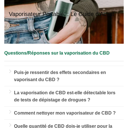
Vaporisateur Portable: : Le Guide d’Achat
Questions/Réponses sur la vaporisation du CBD
Puis-je ressentir des effets secondaires en
vaporisant du CBD ?
Les effets secondaires sont généralement rares mais
La vaporisation de CBD est-elle détectable lors
peuvent inclure une légère sécheresse de la
de tests de dépistage de drogues ?
bouche, des vertiges ou une somnolence. Ces effets
Le CBD lui-même n’est pas détecté lors des tests de
sont souvent dus à un dosage trop élevé, alors
Comment nettoyer mon vaporisateur de CBD ?
dépistage standard, mais certains produits peuvent
commencez par une petite quantité et augmentez
Il est important de nettoyer régulièrement votre
contenir des traces de THC, ce qui pourrait
progressivement selon vos besoins.
Quelle quantité de CBD dois-je utiliser pour la