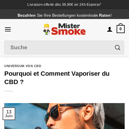
Livraison offerte dès 39,90€ en 24h Express*
Passer
Bezahlen
Sie Ihre Bestellungen kostenlos
in Raten
!
au
contenu
0
Suche
Filter
nach
:
UNIVERSUM VON CBD
Pourquoi et Comment Vaporiser du
CBD ?
13
Juin